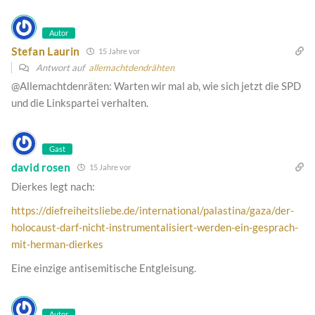
Autor
Stefan Laurin
15 Jahre vor
Antwort auf
allemachtdendrähten
@Allemachtdenräten: Warten wir mal ab, wie sich jetzt die SPD
und die Linkspartei verhalten.
Gast
david rosen
15 Jahre vor
Dierkes legt nach:
https://diefreiheitsliebe.de/international/palastina/gaza/der-
holocaust-darf-nicht-instrumentalisiert-werden-ein-gesprach-
mit-herman-dierkes
Eine einzige antisemitische Entgleisung.
Autor