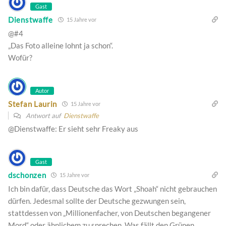
Gast
Dienstwaffe
15 Jahre vor
@#4
„Das Foto alleine lohnt ja schon“.
Wofür?
Autor
Stefan Laurin
15 Jahre vor
Antwort auf
Dienstwaffe
@Dienstwaffe: Er sieht sehr Freaky aus
Gast
dschonzen
15 Jahre vor
Ich bin dafür, dass Deutsche das Wort „Shoah“ nicht gebrauchen
dürfen. Jedesmal sollte der Deutsche gezwungen sein,
stattdessen von „Millionenfacher, von Deutschen begangener
Mord“ oder ähnlichem zu sprechen. Was fällt den Grünen