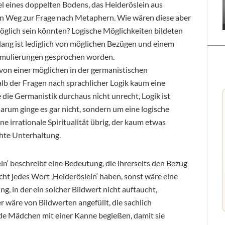
el eines doppelten Bodens, das Heideröslein aus
en Weg zur Frage nach Metaphern. Wie wären diese aber
 möglich sein könnten? Logische Möglichkeiten bildeten
ang ist lediglich von möglichen Bezügen und einem
rmulierungen gesprochen worden.
von einer möglichen in der germanistischen
lb der Fragen nach sprachlicher Logik kaum eine
 die Germanistik durchaus nicht unrecht, Logik ist
darum ginge es gar nicht, sondern um eine logische
e irrationale Spiritualität übrig, der kaum etwas
chte Unterhaltung.
n‘ beschreibt eine Bedeutung, die ihrerseits den Bezug
cht jedes Wort ‚Heideröslein‘ haben, sonst wäre eine
g, in der ein solcher Bildwert nicht auftaucht,
wäre von Bildwerten angefüllt, die sachlich
rde Mädchen mit einer Kanne begießen, damit sie