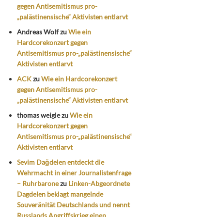
gegen Antisemitismus pro-
„palästinensische“ Aktivisten entlarvt
Andreas Wolf
zu
Wie ein
Hardcorekonzert gegen
Antisemitismus pro-„palästinensische“
Aktivisten entlarvt
ACK
zu
Wie ein Hardcorekonzert
gegen Antisemitismus pro-
„palästinensische“ Aktivisten entlarvt
thomas weigle
zu
Wie ein
Hardcorekonzert gegen
Antisemitismus pro-„palästinensische“
Aktivisten entlarvt
Sevim Dağdelen entdeckt die
Wehrmacht in einer Journalistenfrage
– Ruhrbarone
zu
Linken-Abgeordnete
Dagdelen beklagt mangelnde
Souveränität Deutschlands und nennt
Russlands Angriffskrieg einen