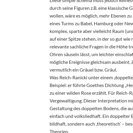
Diese simple Schema muss jedoch keinesw
durch seine Figuren z.B. eine klassische 
wollen, wäre es möglich, mehr Ebenen zu 
eines Turms zu Babel, Hamburg oder New
komplex, sparte aber vielleicht Raum (und
auf einer Spitze stehen, in der so gut wi
relevante sachliche Fragen in die Höhe trei
Ohren säuseln lässt, um leichter einschla
mögliche Ereignisse gleichsam ausbeint, 
vermutlich ein Gräuel bzw. Gräul.
Was Reich-Ranicki unter einem ‚doppelten
Beispiel: er führte Goethes Dichtung „Hei
zu einer wilden Rose erzählt. Für Reich-
Vergewaltigung. Dieser Interpretation mö
Gestaltung des doppelten Bodens, die auf 
einfach und volksliedhaft. Ein doppelter 
bildhaft, sondern auch ‚theoretisch‘ – be
Theorien.