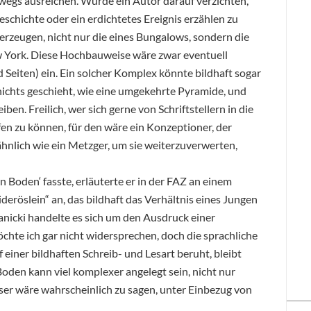
egs ausreichen. Würde ein Autor darauf verzichten,
Geschichte oder ein erdichtetes Ereignis erzählen zu
erzeugen, nicht nur die eines Bungalows, sondern die
 York. Diese Hochbauweise wäre zwar eventuell
 Seiten) ein. Ein solcher Komplex könnte bildhaft sogar
e nichts geschieht, wie eine umgekehrte Pyramide, und
ben. Freilich, wer sich gerne von Schriftstellern in die
fen zu können, für den wäre ein Konzeptioner, der
ähnlich wie ein Metzger, um sie weiterzuverwerten,
 Boden‘ fasste, erläuterte er in der FAZ an einem
deröslein“ an, das bildhaft das Verhältnis eines Jungen
Ranicki handelte es sich um den Ausdruck einer
chte ich gar nicht widersprechen, doch die sprachliche
einer bildhaften Schreib- und Lesart beruht, bleibt
Boden kann viel komplexer angelegt sein, nicht nur
sser wäre wahrscheinlich zu sagen, unter Einbezug von