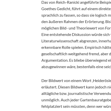
Das von Reich-Ranicki angeführte Beispi
Goethes Gedicht, führt auf einem direkt
sprachlich zu fassen, so dass sie logisch
den äußeren Rahmen der Erörterung. Bisl
möglichen Bild- und Theoriewert von Fo
Eine entstehende Diskussion würde sich 
Literaturwissenschaft abgrenzen, innerha
erkennbare Rolle spielen. Empirisch hätte
gesellschaftlich weitgehend fremd, aber 
Argumentation. Es bliebe überwiegend ein
abzugewinnen wäre, bestenfalls eine sei
Der Bildwert von einem Wort ‚Heideröslei
erläutert. Diesen Bildwert kann jedoch ni
alltägliche bzw. journalistische Verwendun
unmöglich. Auch jeder Gartenbauratgeber 
fehlplatziert sein müssten, denn wer wü