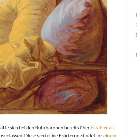
tte sich bei den Ruhrbaronen bereits über
Erzähler als
usgelassen. Diese vierteilige Erörterung findet in
seinem