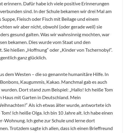
t erinnern. Dafür habe ich viele positive Erinnerungen
 verbunden sind. In der Schule bekamen wir drei Mal am
 Suppe, Fleisch oder Fisch mit Beilage und einem
ten wir aber nicht, obwohl (oder gerade weil) sie
ders gesund galten. Was wir wahnsinnig mochten, war
essen bekamen. Dies wurde vom Staat und den
t. Sie hießen „Hoffnung“ oder „Kinder von Tschernobyl“.
gentlich ganz glücklich.
s dem Westen – die so genannte humanitäre Hilfe. In
, Bonbons, Kaugummis, Kakao. Manchmal gab es auch
t wurden. Dort stand zum Beispiel: „Hallo! Ich heiße Tom
nem Haus mit Garten in Deutschland. Mein
Weihnachten!“ Als ich etwas älter wurde, antwortete ich
o Tom! Ich heiße Olga. Ich bin 10 Jahre alt. Ich habe einen
r-Wohnung. Ich gehe zur Schule und lerne dort
n. Trotzdem sagte ich allen, dass ich einen Brieffreund