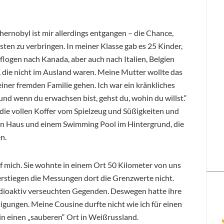
hernobyl ist mir allerdings entgangen – die Chance,
ten zu verbringen. In meiner Klasse gab es 25 Kinder,
logen nach Kanada, aber auch nach Italien, Belgien
, die nicht im Ausland waren. Meine Mutter wollte das
n einer fremden Familie gehen. Ich war ein kränkliches
er und wenn du erwachsen bist, gehst du, wohin du willst.“
f die vollen Koffer vom Spielzeug und Süßigkeiten und
ßen Haus und einem Swimming Pool im Hintergrund, die
n.
f mich. Sie wohnte in einem Ort 50 Kilometer von uns
erstiegen die Messungen dort die Grenzwerte nicht.
 radioaktiv verseuchten Gegenden. Deswegen hatte ihre
gungen. Meine Cousine durfte nicht wie ich für einen
in einen „sauberen“ Ort in Weißrussland.