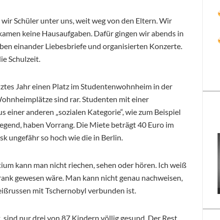
r Schüler unter uns, weit weg von den Eltern. Wir
kamen keine Hausaufgaben. Dafür gingen wir abends in
eben einander Liebesbriefe und organisierten Konzerte.
e Schulzeit.
ztes Jahr einen Platz im Studentenwohnheim in der
ohnheimplätze sind rar. Studenten mit einer
 einer anderen „sozialen Kategorie“, wie zum Beispiel
Gegend, haben Vorrang. Die Miete beträgt 40 Euro im
sk ungefähr so hoch wie die in Berlin.
um kann man nicht riechen, sehen oder hören. Ich weiß
 krank gewesen wäre. Man kann nicht genau nachweisen,
ißrussen mit Tschernobyl verbunden ist.
 sind nur drei von 87 Kindern völlig gesund. Der Rest