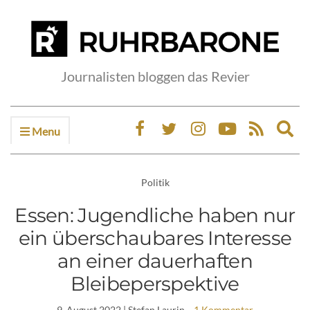
Journalisten bloggen das Revier
Menu
Ex
sea
fo
Politik
Essen: Jugendliche haben nur
ein überschaubares Interesse
an einer dauerhaften
Bleibeperspektive
9. August 2022
| Stefan Laurin
1 Kommentar