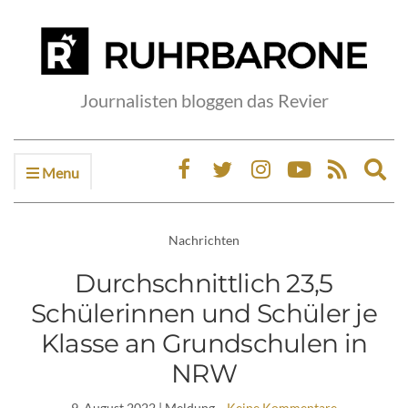
Journalisten bloggen das Revier
Menu
Ex
sea
fo
Nachrichten
Durchschnittlich 23,5
Schülerinnen und Schüler je
Klasse an Grundschulen in
NRW
9. August 2022
| Meldung
Keine Kommentare