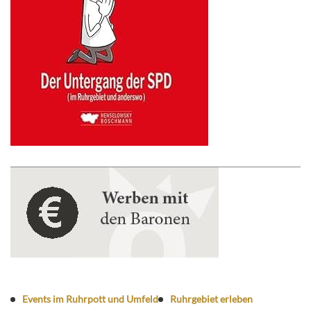
Events im Ruhrpott und Umfeld
Ruhrgebiet erleben