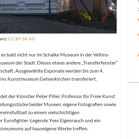
enz:
CC BY-SA 4.0
es bald nicht nur im Schalke Museum in der Veltins-
seum der Stadt. Dieses etwas andere „Transferfenster“
chaft. Ausgewählte Exponate werden bis zum 4.
 ins Kunstmuseum Gelsenkirchen transferiert.
 der Künstler Peter Piller, Professor für Freie Kunst
llungsstücke beider Museen, eigene Fotografien sowie
reinsfußball zu einem vielschichtigen
er Eurofighter-Legende Yves Eigenrauch und ein
stmuseums auf hauseigene Werke treffen.