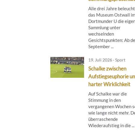
Alle drei Jahre beleuch
das Museum Ostwall i
Dortmunder U die eige
Sammlung unter
wechselnden
Gesichtspunkten: Ab de
September ...
19. Juli 2026 · Sport
Schalke zwischen
Aufstiegseuphorie u
harter Wirklichkeit
Auf Schalke war die
Stimmung in den
vergangenen Wochen s
wie lange nicht mehr. D
überraschende
Wiederaufstieg in die ...