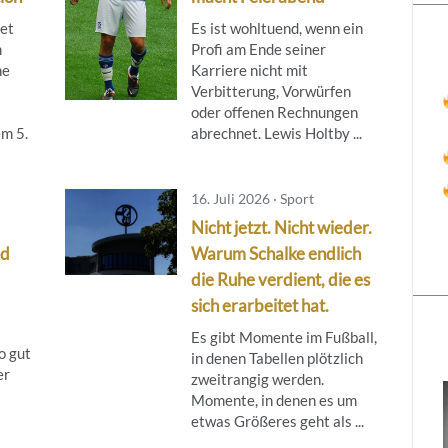
tet
Es ist wohltuend, wenn ein
m
Profi am Ende seiner
ne
Karriere nicht mit
Verbitterung, Vorwürfen
oder offenen Rechnungen
m 5.
abrechnet. Lewis Holtby ...
16. Juli 2026 · Sport
Nicht jetzt. Nicht wieder.
nd
Warum Schalke endlich
die Ruhe verdient, die es
sich erarbeitet hat.
Es gibt Momente im Fußball,
o gut
in denen Tabellen plötzlich
er
zweitrangig werden.
Momente, in denen es um
etwas Größeres geht als ...