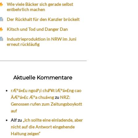
Wie viele Bäcker sich gerade selbst
entbehrlich machen
Der Rückhalt für den Kanzler bröckelt
Kitsch und Tod und Danger Dan
Industrieproduktion in NRW im Juni
erneut rückläufig
Aktuelle Kommentare
rÆ°á»£u ngoáº¡i cháº¥t lÆ°á»£ng cao
ÄÆ°á»£c Æ°a chuá»ng
zu
NRZ:
Genossen rufen zum Zeitungsboykott
auf
Alf
zu
„Ich sollte eine einladende, aber
nicht auf die Antwort eingehende
Haltung zeigen“