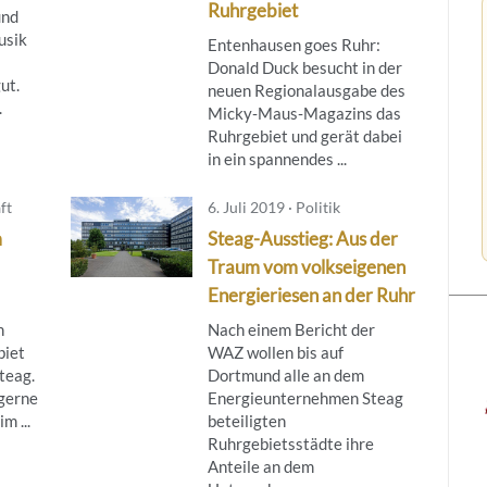
Ruhrgebiet
und
usik
Entenhausen goes Ruhr:
Donald Duck besucht in der
ut.
neuen Regionalausgabe des
.
Micky‑Maus‑Magazins das
Ruhrgebiet und gerät dabei
in ein spannendes ...
ft
6. Juli 2019 · Politik
m
Steag-Ausstieg: Aus der
Traum vom volkseigenen
Energieriesen an der Ruhr
n
Nach einem Bericht der
biet
WAZ wollen bis auf
teag.
Dortmund alle an dem
gerne
Energieunternehmen Steag
m ...
beteiligten
Ruhrgebietsstädte ihre
Anteile an dem