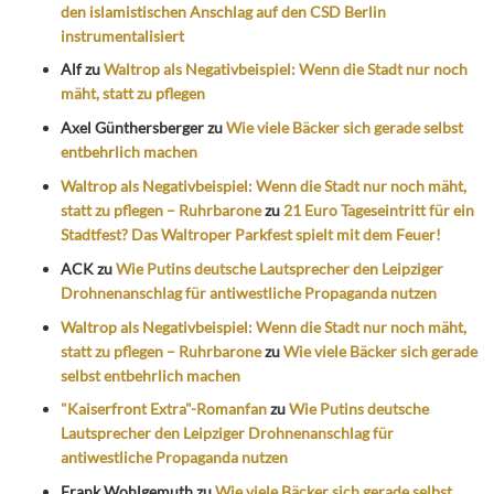
den islamistischen Anschlag auf den CSD Berlin
instrumentalisiert
Alf
zu
Waltrop als Negativbeispiel: Wenn die Stadt nur noch
mäht, statt zu pflegen
Axel Günthersberger
zu
Wie viele Bäcker sich gerade selbst
entbehrlich machen
Waltrop als Negativbeispiel: Wenn die Stadt nur noch mäht,
statt zu pflegen – Ruhrbarone
zu
21 Euro Tageseintritt für ein
Stadtfest? Das Waltroper Parkfest spielt mit dem Feuer!
ACK
zu
Wie Putins deutsche Lautsprecher den Leipziger
Drohnenanschlag für antiwestliche Propaganda nutzen
Waltrop als Negativbeispiel: Wenn die Stadt nur noch mäht,
statt zu pflegen – Ruhrbarone
zu
Wie viele Bäcker sich gerade
selbst entbehrlich machen
"Kaiserfront Extra"-Romanfan
zu
Wie Putins deutsche
Lautsprecher den Leipziger Drohnenanschlag für
antiwestliche Propaganda nutzen
Frank Wohlgemuth
zu
Wie viele Bäcker sich gerade selbst