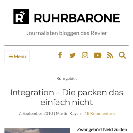
Journalisten bloggen das Revier
Menu
Ex
sea
fo
Ruhrgebiet
Integration – Die packen das
einfach nicht
7. September 2010
| Martin Kaysh
18 Kommentare
Zwar gehört Neid zu den