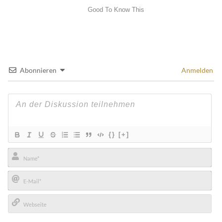
Abonnieren
Anmelden
{}
[+]
Name*
E-
Mail*
Webseite