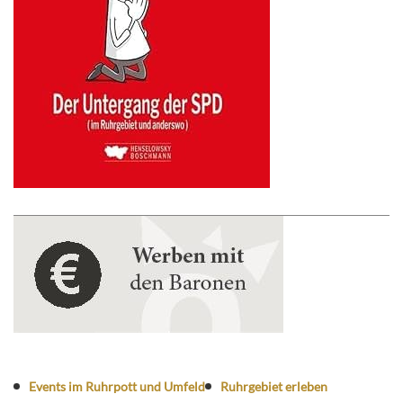
Events im Ruhrpott und Umfeld
Ruhrgebiet erleben