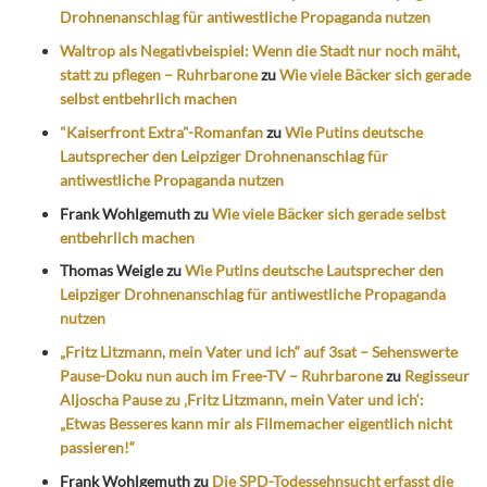
Drohnenanschlag für antiwestliche Propaganda nutzen
Waltrop als Negativbeispiel: Wenn die Stadt nur noch mäht,
statt zu pflegen – Ruhrbarone
zu
Wie viele Bäcker sich gerade
selbst entbehrlich machen
"Kaiserfront Extra"-Romanfan
zu
Wie Putins deutsche
Lautsprecher den Leipziger Drohnenanschlag für
antiwestliche Propaganda nutzen
Frank Wohlgemuth
zu
Wie viele Bäcker sich gerade selbst
entbehrlich machen
Thomas Weigle
zu
Wie Putins deutsche Lautsprecher den
Leipziger Drohnenanschlag für antiwestliche Propaganda
nutzen
„Fritz Litzmann, mein Vater und ich“ auf 3sat – Sehenswerte
Pause-Doku nun auch im Free-TV – Ruhrbarone
zu
Regisseur
Aljoscha Pause zu ‚Fritz Litzmann, mein Vater und ich‘:
„Etwas Besseres kann mir als Filmemacher eigentlich nicht
passieren!“
Frank Wohlgemuth
zu
Die SPD-Todessehnsucht erfasst die