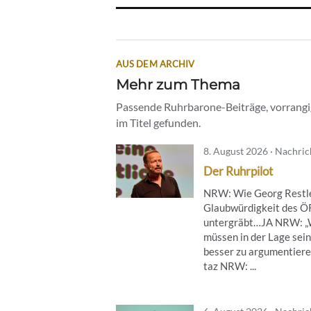
AUS DEM ARCHIV
Mehr zum Thema
Passende Ruhrbarone-Beiträge, vorrangig
im Titel gefunden.
8. August 2026 · Nachri
Der Ruhrpilot
NRW: Wie Georg Restle
Glaubwürdigkeit des 
untergräbt…JA NRW: „
müssen in der Lage sein
besser zu argumentier
taz NRW: ...