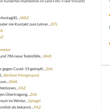
on hunderten Impfzentren im Land Foto: Frank Vincentz
 Montag(€)…
WAZ
n oder nie Kontakt zum Lehrer…
RTL
tA
AZ
ometer
und 786 neue Todesfälle…
Welt
r gegen Covid-19 geimpft…
Zeit
el…
Berliner Morgenpost
atum…
Welt
nfektionen…
FAZ
egen Übertragung…
Zeit
 noch im Winter…
Spiegel
breitet als bekannt…
FAZ