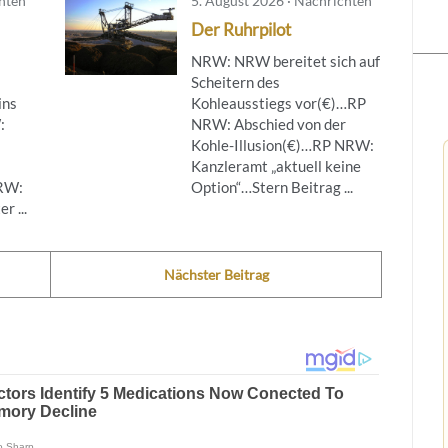
chten
5. August 2026 · Nachrichten
Der Ruhrpilot
NRW: NRW bereitet sich auf
Scheitern des
ins
Kohleausstiegs vor(€)…RP
:
NRW: Abschied von der
Kohle-Illusion(€)…RP NRW:
Kanzleramt „aktuell keine
NRW:
Option“…Stern Beitrag ...
r ...
Nächster Beitrag