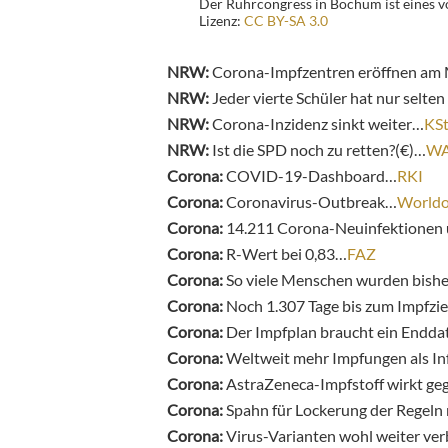
Der Ruhrcongress in Bochum ist eines v
Lizenz:
CC BY-SA 3.0
NRW:
Corona-Impfzentren eröffnen am
NRW:
Jeder vierte Schüler hat nur selte
NRW:
Corona-Inzidenz sinkt weiter…
KS
NRW:
Ist die SPD noch zu retten?(€)…
W
Corona:
COVID-19-Dashboard…
RKI
Corona:
Coronavirus-Outbreak…
World
Corona:
14.211 Corona-Neuinfektionen 
Corona:
R-Wert bei 0,83…
FAZ
Corona:
So viele Menschen wurden bishe
Corona:
Noch 1.307 Tage bis zum Impfzi
Corona:
Der Impfplan braucht ein Endd
Corona:
Weltweit mehr Impfungen als I
Corona:
AstraZeneca-Impfstoff wirkt g
Corona:
Spahn für Lockerung der Regeln
Corona:
Virus-Varianten wohl weiter ver