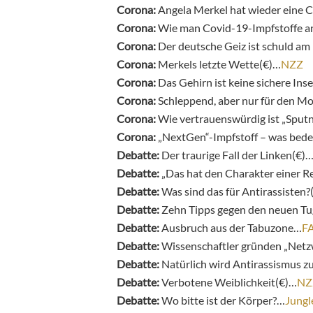
Corona:
Angela Merkel hat wieder eine 
Corona:
Wie man Covid-19-Impfstoffe 
Corona:
Der deutsche Geiz ist schuld a
Corona:
Merkels letzte Wette(€)…
NZZ
Corona:
Das Gehirn ist keine sichere Ins
Corona:
Schleppend, aber nur für den 
Corona:
Wie vertrauenswürdig ist „Sputn
Corona:
„NextGen“-Impfstoff – was bede
Debatte:
Der traurige Fall der Linken(€)
Debatte:
„Das hat den Charakter einer R
Debatte:
Was sind das für Antirassisten?
Debatte:
Zehn Tipps gegen den neuen T
Debatte:
Ausbruch aus der Tabuzone…
F
Debatte:
Wissenschaftler gründen „Netz
Debatte:
Natürlich wird Antirassismus 
Debatte:
Verbotene Weiblichkeit(€)…
N
Debatte:
Wo bitte ist der Körper?…
Jungl