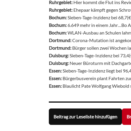
Ruhrgebiet:
Hier kommt die Flut
ins Rev
Ruhrgebiet:
Ehepaar kämpft gegen Schro
Bochum:
Sieben-Tage-Inzidenz bei 68,7(
Bochum:
6.649 mehr in einem Jahr…Bo A
Bochum:
WLAN-Ausbau an Schulen lahm
Dortmund:
Corona-Mutation ist ange
Dortmund:
Bürger sollen zwei Wochen 
Duisburg:
Sieben-Tage-Inzidenz bei 73,4
Duisburg:
Neuer Büroturm mit Dachgart
Essen:
Sieben-Tage-Inzidenz liegt bei 96,
Essen:
Bürgerbusverein plant Fahrten 
Essen:
Blaulicht Pate Wolfgang Wiebold s
Beitrag zur Leseliste hinzufügen
Br