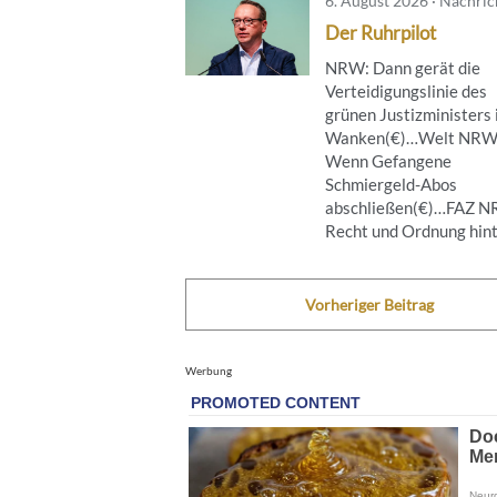
6. August 2026 · Nachri
Der Ruhrpilot
NRW: Dann gerät die
Verteidigungslinie des
grünen Justizministers 
Wanken(€)…Welt NRW
Wenn Gefangene
Schmiergeld-Abos
abschließen(€)…FAZ 
Recht und Ordnung hinte
Vorheriger Beitrag
Werbung