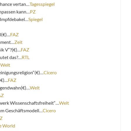
Chance vertan…
Tagesspiegel
anpassen kann…
PZ
m Impfdebakel…
Spiegel
el(€)…
FAZ
Moment…
Zeit
ik V“?(€)…
FAZ
utet das?…
RTL
…
Welt
einigungsreligion“(€)…
Cicero
(€)…
FAZ
ugendwahn(€)…
Welt
AZ
werk Wissenschaftsfreiheit“…
Welt
zum Geschäftsmodell…
Cicero
ZZ
e World