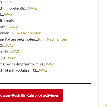
ier…
Bild
ttimmobilien(€)…
WAZ
€)…
WAZ
lternativ
t(€)…
WAZ
kommen…
Ruhr Nachrichten
lang Ratten bekämpfen…
Ruhr Nachrichten
(€)…
WAZ
en(€)…
WAZ
4(€)…
WAZ
zum Corona-Impfzentrum(€)…
WAZ
tirbt mit 70 Jahren(€)…
WAZ
owser-Push für Ruhrpilot aktivieren