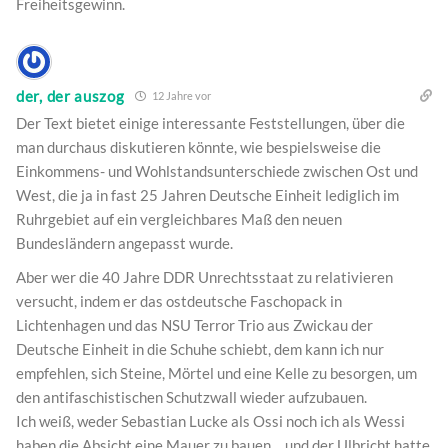
Freiheitsgewinn.
der, der auszog
12 Jahre vor
Der Text bietet einige interessante Feststellungen, über die
man durchaus diskutieren könnte, wie bespielsweise die
Einkommens- und Wohlstandsunterschiede zwischen Ost und
West, die ja in fast 25 Jahren Deutsche Einheit lediglich im
Ruhrgebiet auf ein vergleichbares Maß den neuen
Bundesländern angepasst wurde.
Aber wer die 40 Jahre DDR Unrechtsstaat zu relativieren
versucht, indem er das ostdeutsche Faschopack in
Lichtenhagen und das NSU Terror Trio aus Zwickau der
Deutsche Einheit in die Schuhe schiebt, dem kann ich nur
empfehlen, sich Steine, Mörtel und eine Kelle zu besorgen, um
den antifaschistischen Schutzwall wieder aufzubauen.
Ich weiß, weder Sebastian Lucke als Ossi noch ich als Wessi
haben die Absicht eine Mauer zu bauen… und der Ulbricht hatte