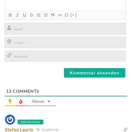
{}
[+]
Name*
E-
Mail*
Webseite
13
COMMENTS
Älteste
Administrator
Stefan Laurin
12 Jahre vor