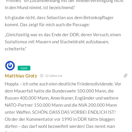
“Freiheit” im Zusammenhang mit der Wiedervereinigung nicht
in den Mund nimmt, ist bezeichnend.“
Ich glaube nicht, dass Sebastian aus dem Betonkopflager
kommt. Das zeigt für mich auch die Passage:
„Gleichzeitig war es das Ende der DDR, deren Versuch, einen
Sozialismus mit Mauern und Stacheldraht aufzubauen,
scheiterte.“
Gast
Matthias Glotz
12 Jahre vor
Hoppla – ich sehe auch eien deutliche Friedensdividende. Vor
dem Mauerfall hatte die Bundeswehr 500.000 Mann, die
Russen 400.000 Mann, Amerikaner, Engländer und weitere
NATO-Partner 150.000 Mann und die NVA 200.000 Mann
unter Waffen. SCHÖN, DASS DAS VORBEI ENDLICH IST!
Ob der der Kommentator vor 1990 in DDR hätte bloggen
dürfen – das darf wohl bezweifelt werden! Das nennt man