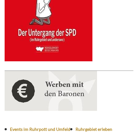
Events im Ruhrpott und Umfeld
Ruhrgebiet erleben