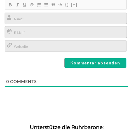
{}
[+]
Name*
E-
Mail*
Webseite
0
COMMENTS
Unterstütze die Ruhrbarone: