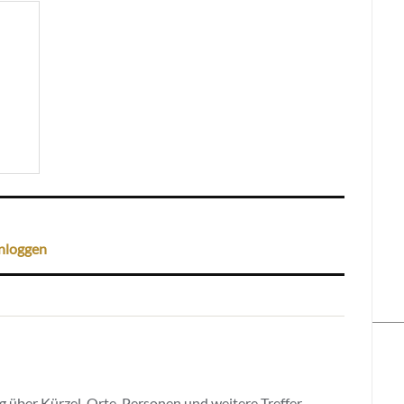
nloggen
 über Kürzel, Orte, Personen und weitere Treffer