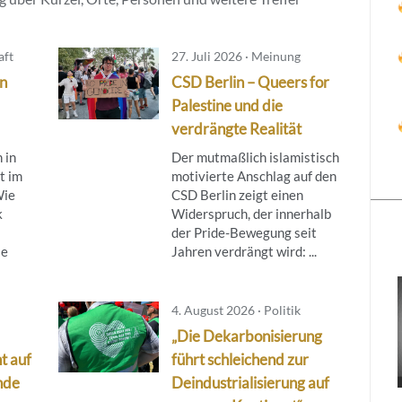
aft
27. Juli 2026 · Meinung
in
CSD Berlin – Queers for
Palestine und die
verdrängte Realität
 in
Der mutmaßlich islamistisch
t im
motivierte Anschlag auf den
Wie
CSD Berlin zeigt einen
k
Widerspruch, der innerhalb
der Pride-Bewegung seit
ie
Jahren verdrängt wird: ...
4. August 2026 · Politik
„Die Dekarbonisierung
t auf
führt schleichend zur
nde
Deindustrialisierung auf