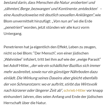
bestand darin, dass Menschen die Natur ‚eroberten‘ und
‚zähmten‘, Berge ‚bezwangen‘ und Kontinente ‚entdeckten‘ –
eine Ausdrucksweise mit deutlich sexuellen Anklängen“,
wie
Blom unvermittelt hinzufügt:
„Von nun an“
sei die Erde
„penetriert“
worden, jetzt stünden wir alle kurz vorm
Untergang.
Penetrieren hat ja eigentlich den Effekt, Leben zu zeugen,
nicht so bei Blom: “Der Mensch“, von einer jüdischen
„Wahnidee“ infiziert, tritt bei ihm auf wie der „ewige Parasit“
bei Adolf Hitler, „
der wie ein schädlicher Bazillus sich immer
mehr ausbreitet, sowie nur ein günstiger Nährboden dazu
einlädt. Die Wirkung seines Daseins aber gleicht ebenfalls
der von Schmarotzern: wo er auftritt, stirbt das Wirtsvolk
nach kürzerer oder längerer Zeit ab“
,
schrieb Hitler
vor knapp
einhundert Jahren, dies seien Anfang und Ende der jüdischen
Herrschaft über die Natur.