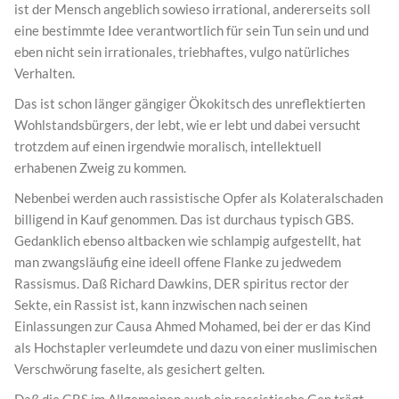
ist der Mensch angeblich sowieso irrational, andererseits soll
eine bestimmte Idee verantwortlich für sein Tun sein und und
eben nicht sein irrationales, triebhaftes, vulgo natürliches
Verhalten.
Das ist schon länger gängiger Ökokitsch des unreflektierten
Wohlstandsbürgers, der lebt, wie er lebt und dabei versucht
trotzdem auf einen irgendwie moralisch, intellektuell
erhabenen Zweig zu kommen.
Nebenbei werden auch rassistische Opfer als Kolateralschaden
billigend in Kauf genommen. Das ist durchaus typisch GBS.
Gedanklich ebenso altbacken wie schlampig aufgestellt, hat
man zwangsläufig eine ideell offene Flanke zu jedwedem
Rassismus. Daß Richard Dawkins, DER spiritus rector der
Sekte, ein Rassist ist, kann inzwischen nach seinen
Einlassungen zur Causa Ahmed Mohamed, bei der er das Kind
als Hochstapler verleumdete und dazu von einer muslimischen
Verschwörung faselte, als gesichert gelten.
Daß die GBS im Allgemeinen auch ein rassistische Gen trägt,