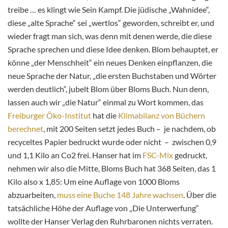
treibe … es klingt wie Sein Kampf. Die jüdische „Wahnidee“,
diese „alte Sprache“ sei „wertlos“ geworden, schreibt er, und
wieder fragt man sich, was denn mit denen werde, die diese
Sprache sprechen und diese Idee denken. Blom behauptet, er
könne „der Menschheit“ ein neues Denken einpflanzen, die
neue Sprache der Natur, „die ersten Buchstaben und Wörter
werden deutlich“, jubelt Blom über Bloms Buch. Nun denn,
lassen auch wir „die Natur“ einmal zu Wort kommen, das
Freiburger Öko-Institut
hat die
Klimabilanz von Büchern
berechnet
, mit 200 Seiten setzt jedes Buch – je nachdem, ob
recyceltes Papier bedruckt wurde oder nicht – zwischen 0,9
und 1,1 Kilo an Co2 frei. Hanser hat im
FSC-Mix
gedruckt,
nehmen wir also die Mitte, Bloms Buch hat 368 Seiten, das 1
Kilo also x 1,85: Um eine Auflage von 1000 Bloms
abzuarbeiten,
muss eine Buche 148 Jahre wachsen
. Über die
tatsächliche Höhe der Auflage von „Die Unterwerfung“
wollte der Hanser Verlag den Ruhrbaronen nichts verraten.