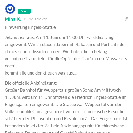
Gast
Mina K.
12 Jahre vor
Einweihung Engels-Statue
Jetz ist es raus. Am 11. Juni um 11:00 Uhr wird das Ding
eingeweiht. Wir sind auch dabei mit Plakaten und Portraits der
chinesischen DissidentInnen! Wir holen die in Peking
verboteneTrauerfeier für die Opfer des Tian’anmen-Massakers
nach!
kommt alle und denkt euch was aus….
Die offizielle Ankündigung:
Großer Bahnhof für Wuppertals großen Sohn: Am Mittwoch,
11. Juni, wird um 11 Uhr offiziell die Friedrich Engels-Statue im
Engelsgarten eingeweiht. Die Statue war Wuppertal von der
Volksrepublik China geschenkt worden – chinesische Besucher
schätzen den Philosophen und Revolutionär. Das Engelshaus ist
besonders in letzter Zeit ein Anziehungspunkt für chinesische
Reisende, Delegationen und Geschäftsleute geworden.