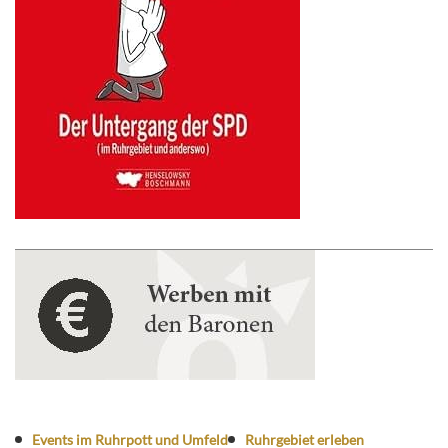
Events im Ruhrpott und Umfeld
Ruhrgebiet erleben