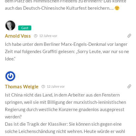
dem Platz des Himmlischen Friedens zu erinnern? Das könnte
auch das Deutsch-Chinesische Kulturfest bereichern….
Gast
Arnold Voss
12 Jahre vor
Ich habe unter dem Berliner Marx-Engels-Denkmal vor langer
Zeit mal folgendes Graffiti gelesen: „Sorry Leute, war nur so ne
Idee.“
Thomas Weigle
12 Jahre vor
Ist China nicht das Land, in dem Arbeiter aus den Fenstern
springen, weil sie mit Billigung der murxistisch-leninistischen
Regierung durch westliche Konzerne gnadenlos ausgepresst
werden?
Das ist die Tragik der Klassiker: Sie können sich gegen eine
solche Leichenschändung nicht wehren. Heute würde er wohl