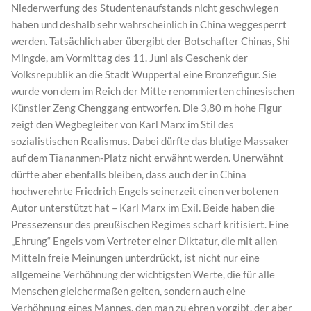
Niederwerfung des Studentenaufstands nicht geschwiegen
haben und deshalb sehr wahrscheinlich in China weggesperrt
werden. Tatsächlich aber übergibt der Botschafter Chinas, Shi
Mingde, am Vormittag des 11. Juni als Geschenk der
Volksrepublik an die Stadt Wuppertal eine Bronzefigur. Sie
wurde von dem im Reich der Mitte renommierten chinesischen
Künstler Zeng Chenggang entworfen. Die 3,80 m hohe Figur
zeigt den Wegbegleiter von Karl Marx im Stil des
sozialistischen Realismus. Dabei dürfte das blutige Massaker
auf dem Tiananmen-Platz nicht erwähnt werden. Unerwähnt
dürfte aber ebenfalls bleiben, dass auch der in China
hochverehrte Friedrich Engels seinerzeit einen verbotenen
Autor unterstützt hat – Karl Marx im Exil. Beide haben die
Pressezensur des preußischen Regimes scharf kritisiert. Eine
„Ehrung“ Engels vom Vertreter einer Diktatur, die mit allen
Mitteln freie Meinungen unterdrückt, ist nicht nur eine
allgemeine Verhöhnung der wichtigsten Werte, die für alle
Menschen gleichermaßen gelten, sondern auch eine
Verhöhnung eines Mannes, den man zu ehren vorgibt, der aber