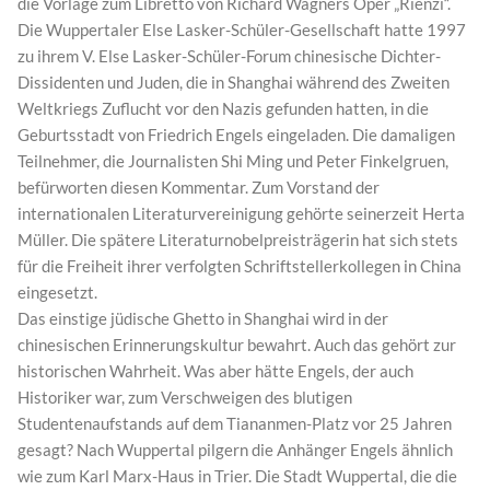
die Vorlage zum Libretto von Richard Wagners Oper „Rienzi“.
Die Wuppertaler Else Lasker-Schüler-Gesellschaft hatte 1997
zu ihrem V. Else Lasker-Schüler-Forum chinesische Dichter-
Dissidenten und Juden, die in Shanghai während des Zweiten
Weltkriegs Zuflucht vor den Nazis gefunden hatten, in die
Geburtsstadt von Friedrich Engels eingeladen. Die damaligen
Teilnehmer, die Journalisten Shi Ming und Peter Finkelgruen,
befürworten diesen Kommentar. Zum Vorstand der
internationalen Literaturvereinigung gehörte seinerzeit Herta
Müller. Die spätere Literaturnobelpreisträgerin hat sich stets
für die Freiheit ihrer verfolgten Schriftstellerkollegen in China
eingesetzt.
Das einstige jüdische Ghetto in Shanghai wird in der
chinesischen Erinnerungskultur bewahrt. Auch das gehört zur
historischen Wahrheit. Was aber hätte Engels, der auch
Historiker war, zum Verschweigen des blutigen
Studentenaufstands auf dem Tiananmen-Platz vor 25 Jahren
gesagt? Nach Wuppertal pilgern die Anhänger Engels ähnlich
wie zum Karl Marx-Haus in Trier. Die Stadt Wuppertal, die die