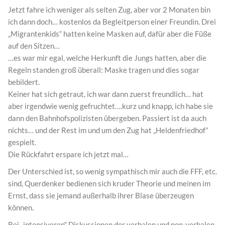
Jetzt fahre ich weniger als selten Zug, aber vor 2 Monaten bin
ich dann doch… kostenlos da Begleitperson einer Freundin. Drei
„Migrantenkids“ hatten keine Masken auf, dafür aber die Füße
auf den Sitzen…
…es war mir egal, welche Herkunft die Jungs hatten, aber die
Regeln standen groß überall: Maske tragen und dies sogar
bebildert.
Keiner hat sich getraut, ich war dann zuerst freundlich… hat
aber irgendwie wenig gefruchtet….kurz und knapp, ich habe sie
dann den Bahnhofspolizisten übergeben. Passiert ist da auch
nichts… und der Rest im und um den Zug hat „Heldenfriedhof“
gespielt.
Die Rückfahrt erspare ich jetzt mal…
Der Unterschied ist, so wenig sympathisch mir auch die FFF, etc.
sind, Querdenker bedienen sich kruder Theorie und meinen im
Ernst, dass sie jemand außerhalb ihrer Blase überzeugen
können.
Bei „intensiveren“ Diskussionen der verbalen und non-verbalen