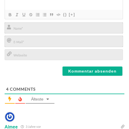
{}
[+]
Name*
E-
Mail*
Webseite
4
COMMENTS
Älteste
Aimee
3 Jahre vor