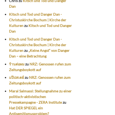
Chris
zu
Kitsch und Tod und Danger
Dan
Kitsch und Tod und Danger Dan -
Christuskirche Bochum | Kirche der
Kulturen
zu
Kitsch und Tod und Danger
Dan
Kitsch und Tod und Danger Dan -
Christuskirche Bochum | Kirche der
Kulturen
zu
„Keine Angst“ von Danger
Dan – eine Betrachtung
ร้านต่อผม
zu
NRZ: Genossen rufen zum
Zeitungsboykott auf
แป๊ปสเตย์
zu
NRZ: Genossen rufen zum
Zeitungsboykott auf
Maral Salmassi: Stellungnahme zu einer
politisch-aktivistischen
Pressekampagne - ZERA Institute
zu
Hat DER SPIEGEL ein
Antisemitismusproblem?