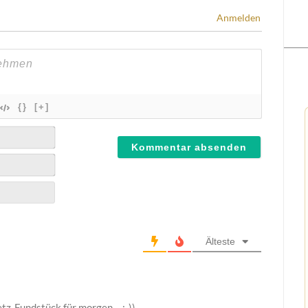
Anmelden
{}
[+]
Älteste
etz-Fundstück für morgen… ;-))