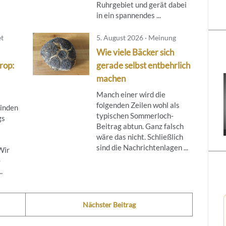
Ruhrgebiet und gerät dabei
in ein spannendes ...
et
5. August 2026 · Meinung
Wie viele Bäcker sich
rop:
gerade selbst entbehrlich
machen
Manch einer wird die
folgenden Zeilen wohl als
binden
typischen Sommerloch-
gs
Beitrag abtun. Ganz falsch
wäre das nicht. Schließlich
sind die Nachrichtenlagen ...
Wir
-
.
Nächster Beitrag