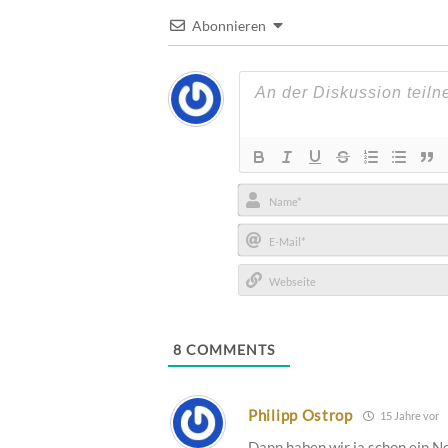
Abonnieren
Name*
E-
Mail*
Webseite
8
COMMENTS
Philipp Ostrop
15 Jahre vor
Dann haben wir ja schon ein N