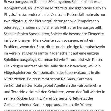
Bewerbungsschreiben bei S04 abgeben. Schalke fehlt es an
Kompaktheit, an Tempo im Mittelfeld und irgendwie auch an
Physis. Insbesondere in der Zentrale. Potentiell mehr als nur
zweitligataugliche Neuverpflichtungen wie Tempelmann
oder Seguin haben sich bisher als Mitläufer herausgestellt.
Schalke fehlen Spezialisten, Spieler die besondere Elemente
ins Spiel bringen. Man könnte auch so sagen: es ist ein
Problem, wenn der Sportdirektor das einzige Kampfschwein
im Verein ist. Der gesamte Kader scheint auf eine einzige
Spielidee ausgelegt, Karaman ist wie Terodde ist wie Polter.
Die kriegen nur fast nie die Bälle die sie brauchen, weil die
Flügelspieler zur Kompensation des Ideenvakuums in die
Mitte ziehen. Polter nimmt schon Reißaus, Karaman
verkündet mitten Ruhrgebiet Apelle an die Fußballerehre
und Terodde zickt mit den Schultern, wenn der Ball wieder in
seinen Rücken kommt. Karel Geraerts löffelt jetzt die
Gelsenkirchener Kadersuppe aus, die ihn die frühere
Führungsriege hinterlassen hat, viel nachbessern konnte er