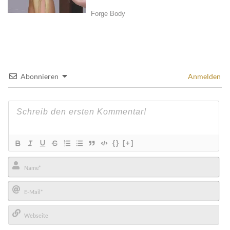
Abonnieren
Anmelden
{}
[+]
Name*
E-
Mail*
Webseite