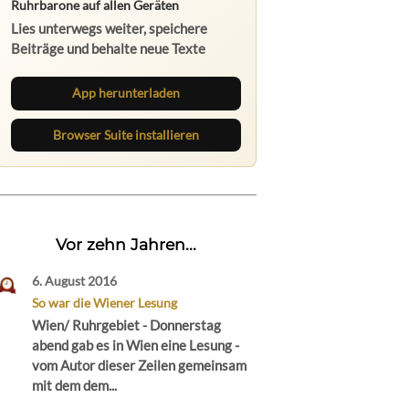
Ruhrbarone auf allen Geräten
Lies unterwegs weiter, speichere
Beiträge und behalte neue Texte
direkt im Browser im Blick.
App herunterladen
Browser Suite installieren
Vor zehn Jahren...
6. August 2016
So war die Wiener Lesung
Wien/ Ruhrgebiet - Donnerstag
abend gab es in Wien eine Lesung -
vom Autor dieser Zeilen gemeinsam
mit dem dem...