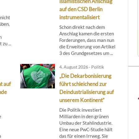
islamistischen Anschlag
auf den CSD Berlin
instrumentalisiert
 nicht
üben,
Schon direkt nach dem
Anschlag kamen die ersten
n
Forderungen, dass man nun
zu ...
die Erweiterung von Artikel
3 des Grundgesetzes um ...
4. August 2026 · Politik
„Die Dekarbonisierung
t auf
führt schleichend zur
nde
Deindustrialisierung auf
unserem Kontinent“
Die Politik investiert
e
Milliarden in den grünen
Umbau der Stahlindustrie.
Eine neue PwC-Studie hält
h
das für einen Irrweg. Sie