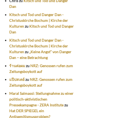
Chris
zu
Kitsch und Tod und Danger
Dan
Kitsch und Tod und Danger Dan -
Christuskirche Bochum | Kirche der
Kulturen
zu
Kitsch und Tod und Danger
Dan
Kitsch und Tod und Danger Dan -
Christuskirche Bochum | Kirche der
Kulturen
zu
„Keine Angst“ von Danger
Dan – eine Betrachtung
ร้านต่อผม
zu
NRZ: Genossen rufen zum
Zeitungsboykott auf
แป๊ปสเตย์
zu
NRZ: Genossen rufen zum
Zeitungsboykott auf
Maral Salmassi: Stellungnahme zu einer
politisch-aktivistischen
Pressekampagne - ZERA Institute
zu
Hat DER SPIEGEL ein
Antisemitismusproblem?