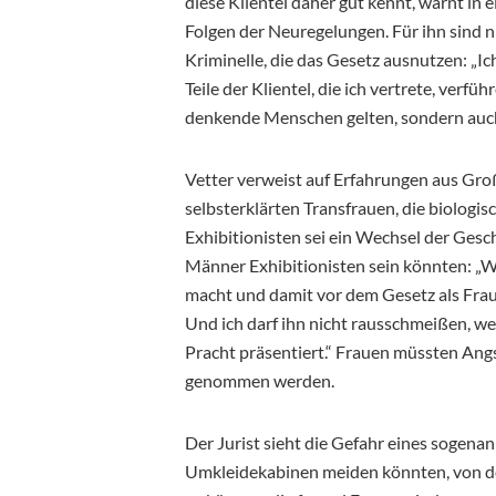
diese Klientel daher gut kennt, warnt in 
Folgen der Neuregelungen. Für ihn sind n
Kriminelle, die das Gesetz ausnutzen: „Ich
Teile der Klientel, die ich vertrete, verfü
denkende Menschen gelten, sondern auch 
Vetter verweist auf Erfahrungen aus Gro
selbsterklärten Transfrauen, die biolog
Exhibitionisten sei ein Wechsel der Gesc
Männer Exhibitionisten sein könnten: „
macht und damit vor dem Gesetz als Frau g
Und ich darf ihn nicht rausschmeißen, wen
Pracht präsentiert.“ Frauen müssten Ang
genommen werden.
Der Jurist sieht die Gefahr eines sogenan
Umkleidekabinen meiden könnten, von de