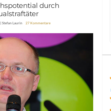
hspotential durch
alstraftäter
| Stefan Laurin
27 Kommentare