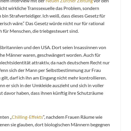
einem Interview mit der
Neuen Zürcher Zeitung
vor den
icht wirkliche Transsexuelle das Problem, sondern
 bin Strafverteidiger. Ich weiß, dass dieses Gesetz für
hrerisch wäre.“ Das Gesetz würde nicht nur für rational
für Menschen, die triebgesteuert sind.
ßbritannien und den USA. Dort seien Insassinnen von
ische Männer waren, geschwängert worden. Auch für
hlechtsidentität attraktiv, da nach deutschem Recht nur
Wenn sich der Mann per Selbstbestimmung zur Frau
ilt, darf ich ihn am Eingang nicht mehr kontrollieren.
n er sich in der Umkleide auszieht und sich in voller
st davor haben, dass ihnen künftig ihre Schutzräume
nten „
Chilling-Effekts
“, nachdem Frauen Räume wie
nen sie glauben, dort biologischen Männern begegnen