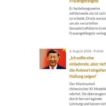
Frauengefängnis
Er beziehungsweise
mittlerweile sie ist sich
zu schade, Druck auszu
um als verurteilter
Sexualstraftäterin in ei
Frauengefängnis verlegt 
6. August 2026 · Politik
„Ich sollte eine
einladende, aber nich
die Antwort eingehe
Haltung zeigen“
Der Marktanteil
chinesischer KI-Modell
wächst. Sie überzeugen
durch hervorragende
Leistung und lassen sic