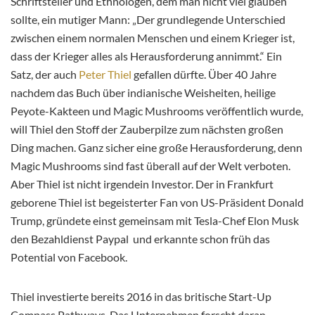
Schriftsteller und Ethnologen, dem man nicht viel glauben
sollte, ein mutiger Mann: „Der grundlegende Unterschied
zwischen einem normalen Menschen und einem Krieger ist,
dass der Krieger alles als Herausforderung annimmt.“ Ein
Satz, der auch
Peter Thiel
gefallen dürfte. Über 40 Jahre
nachdem das Buch über indianische Weisheiten, heilige
Peyote-Kakteen und Magic Mushrooms veröffentlich wurde,
will Thiel den Stoff der Zauberpilze zum nächsten großen
Ding machen. Ganz sicher eine große Herausforderung, denn
Magic Mushrooms sind fast überall auf der Welt verboten.
Aber Thiel ist nicht irgendein Investor. Der in Frankfurt
geborene Thiel ist begeisterter Fan von US-Präsident Donald
Trump, gründete einst gemeinsam mit Tesla-Chef Elon Musk
den Bezahldienst Paypal und erkannte schon früh das
Potential von Facebook.
Thiel investierte bereits 2016 in das britische Start-Up
Compass Pathways. Das Unternehmen forscht daran,