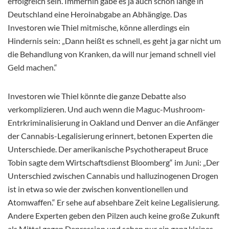
erfolgreich sein. Immerhin gäbe es ja auch schon lange in
Deutschland eine Heroinabgabe an Abhängige. Das
Investoren wie Thiel mitmische, könne allerdings ein
Hindernis sein: „Dann heißt es schnell, es geht ja gar nicht um
die Behandlung von Kranken, da will nur jemand schnell viel
Geld machen.“
Investoren wie Thiel könnte die ganze Debatte also
verkomplizieren. Und auch wenn die Maguc-Mushroom-
Entrkriminalisierung in Oakland und Denver an die Anfänger
der Cannabis-Legalisierung erinnert, betonen Experten die
Unterschiede. Der amerikanische Psychotherapeut Bruce
Tobin sagte dem Wirtschaftsdienst Bloomberg“ im Juni: „Der
Unterschied zwischen Cannabis und halluzinogenen Drogen
ist in etwa so wie der zwischen konventionellen und
Atomwaffen.“ Er sehe auf absehbare Zeit keine Legalisierung.
Andere Experten geben den Pilzen auch keine große Zukunft
als Mittel gegen Depression und sehen nur ein ganz kleines