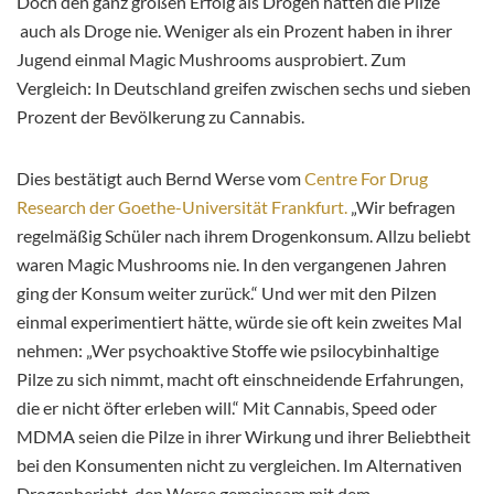
Doch den ganz großen Erfolg als Drogen hatten die Pilze
auch als Droge nie. Weniger als ein Prozent haben in ihrer
Jugend einmal Magic Mushrooms ausprobiert. Zum
Vergleich: In Deutschland greifen zwischen sechs und sieben
Prozent der Bevölkerung zu Cannabis.
Dies bestätigt auch Bernd Werse vom
Centre For Drug
Research der Goethe-Universität Frankfurt.
„Wir befragen
regelmäßig Schüler nach ihrem Drogenkonsum. Allzu beliebt
waren Magic Mushrooms nie. In den vergangenen Jahren
ging der Konsum weiter zurück.“ Und wer mit den Pilzen
einmal experimentiert hätte, würde sie oft kein zweites Mal
nehmen: „Wer psychoaktive Stoffe wie psilocybinhaltige
Pilze zu sich nimmt, macht oft einschneidende Erfahrungen,
die er nicht öfter erleben will.“ Mit Cannabis, Speed oder
MDMA seien die Pilze in ihrer Wirkung und ihrer Beliebtheit
bei den Konsumenten nicht zu vergleichen. Im Alternativen
Drogenbericht, den Werse gemeinsam mit dem