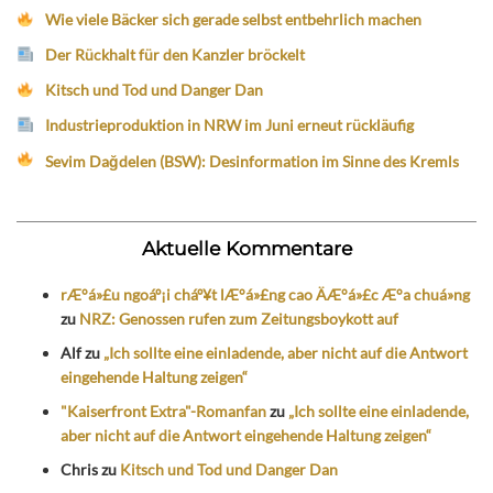
Wie viele Bäcker sich gerade selbst entbehrlich machen
Der Rückhalt für den Kanzler bröckelt
Kitsch und Tod und Danger Dan
Industrieproduktion in NRW im Juni erneut rückläufig
Sevim Dağdelen (BSW): Desinformation im Sinne des Kremls
Aktuelle Kommentare
rÆ°á»£u ngoáº¡i cháº¥t lÆ°á»£ng cao ÄÆ°á»£c Æ°a chuá»ng
zu
NRZ: Genossen rufen zum Zeitungsboykott auf
Alf
zu
„Ich sollte eine einladende, aber nicht auf die Antwort
eingehende Haltung zeigen“
"Kaiserfront Extra"-Romanfan
zu
„Ich sollte eine einladende,
aber nicht auf die Antwort eingehende Haltung zeigen“
Chris
zu
Kitsch und Tod und Danger Dan