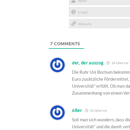
Name*
E-
Mail*
Webseite
7
COMMENTS
der, der auszog
14 Jahre vor
Die Ruhr Uni Bochum bekommt 
Euro zusätzliche Fördermittel, w
Universität“ erfüllt. Ob man d
Zusammenhang von einem Verl
68er
14 Jahre vor
Soll man sich wundern, dass di
Universität“ und die damit ve