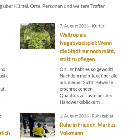
 über Kürzel, Orte, Personen und weitere Treffer
7. August 2026 · Kultur
Waltrop als
:
Negativbeispiel: Wenn
die Stadt nur noch mäht,
statt zu pflegen
und
OK, ihr habt es so gewollt!
usik
Nachdem mein Text über die
aus meiner Sicht teilweise
ut.
erschreckenden
.
Qualitätsverluste bei den
Handwerksbäckern ...
g
1. August 2026 · Ruhrgebiet
Ruhe in Frieden, Markus
rlich
Volkmann