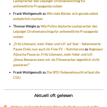
Lautsprecher den Leipziger Drohnenanschlag für
antiwestliche Propaganda nutzen
Frank Wohlgemuth
zu
Wie viele Bäcker sich gerade selbst
entbehrlich machen
Thomas Weigle
zu
Wie Putins deutsche Lautsprecher den
Leipziger Drohnenanschlag für antiwestliche Propaganda
nutzen
„Fritz Litzmann, mein Vater und ich“ auf 3sat – Sehenswerte
Pause-Doku nun auch im Free-TV – Ruhrbarone
zu
Regisseur
Aljoscha Pause zu ‚Fritz Litzmann, mein Vater und ich‘:
„Etwas Besseres kann mir als Filmemacher eigentlich nicht
passieren!“
Frank Wohlgemuth
zu
Die SPD-Todessehnsucht erfasst die
CDU
Aktuell oft gelesen
Waltrop als Negativbeispiel: Wenn die Stadt nur noch mäht,