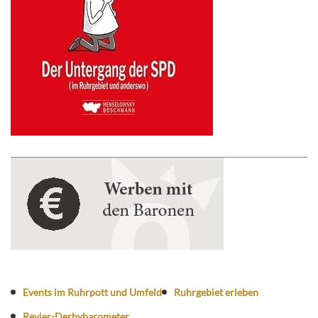
Events im Ruhrpott und Umfeld
Ruhrgebiet erleben
Revier-Derbybarometer