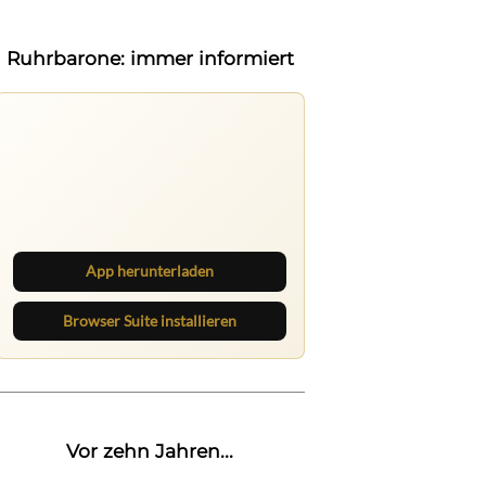
Ruhrbarone: immer informiert
Ruhrbarone auf allen Geräten
Lies unterwegs weiter, speichere
Beiträge und behalte neue Texte
direkt im Browser im Blick.
App herunterladen
Browser Suite installieren
Vor zehn Jahren...