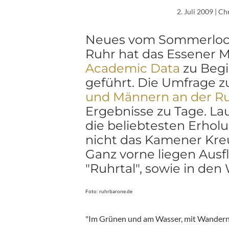
2. Juli 2009
| Ch
Neues vom Sommerloch 
Ruhr hat das Essener M
Academic Data
zu Begi
geführt. Die Umfrage z
und Männern an der R
Ergebnisse zu Tage. La
die beliebtesten Erhol
nicht das Kamener Kre
Ganz vorne liegen Ausf
"Ruhrtal", sowie in den
Foto: ruhrbarone.de
"Im Grünen und am Wasser, mit Wandern 