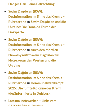
Danger Dan – eine Betrachtung
Sevim Dağdelen (BSW):
Desinformation im Sinne des Kremls –
Ruhrbarone
zu
Sevim Dagdelen und die
Ukraine: Die Donalda Trump der
Linkspartei
Sevim Dağdelen (BSW):
Desinformation im Sinne des Kremls –
Ruhrbarone
zu
Auch den Mord an
Nawalny nutzt Sevim Dagdelen zur
Hetze gegen den Westen und die
Ukraine
Sevim Dağdelen (BSW):
Desinformation im Sinne des Kremls –
Ruhrbarone
zu
Kommunalwahlkampf
2025: Die fünfte Kolonne des Kreml
(des)informierte in Duisburg
Lass mal netzwerken – Links vom
24.09.13 (Wahl-Spezial) –