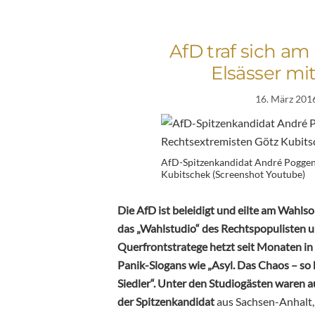
AfD traf sich a
Elsässer mi
16. März 201
AfD-Spitzenkandidat André Poggen
Kubitschek (Screenshot Youtube)
Die AfD ist beleidigt und eilte am Wahlso
das „Wahlstudio“ des Rechtspopulisten u
Querfrontstratege hetzt seit Monaten 
Panik-Slogans wie „Asyl. Das Chaos – so 
Siedler“. U
nter den Studiogästen waren a
der
Spitzenkandidat
aus Sachsen-Anhalt,