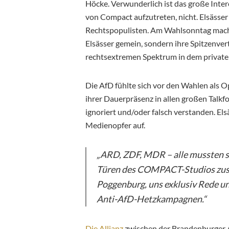
Höcke. Verwunderlich ist das große Int
von Compact aufzutreten, nicht. Elsässe
Rechtspopulisten. Am Wahlsonntag machte
Elsässer gemein, sondern ihre Spitzenver
rechtsextremen Spektrum in dem private
Die AfD fühlte sich vor den Wahlen als 
ihrer Dauerpräsenz in allen großen Talkfo
ignoriert und/oder falsch verstanden. E
Medienopfer auf.
„ARD, ZDF, MDR – alle mussten s
Türen des COMPACT-Studios zuse
Poggenburg, uns exklusiv Rede un
Anti-AfD-Hetzkampagnen.“
Die Allianz
zwischen der Brandenburger A