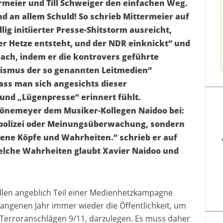
rmeier und Till Schweiger den einfachen Weg.
nd an allem Schuld! So schrieb Mittermeier auf
lig initiierter Presse-Shitstorm ausreicht,
er Hetze entsteht, und der NDR einknickt“ und
nach, indem er die kontrovers geführte
orismus der so genannten Leitmedien“
ass man sich angesichts dieser
und „Lügenpresse“ erinnert fühlt.
önemeyer dem Musiker-Kollegen Naidoo bei:
polizei oder Meinungsüberwachung, sondern
dene Köpfe und Wahrheiten.“ schrieb er auf
elche Wahrheiten glaubt Xavier Naidoo und
llen angeblich Teil einer Medienhetzkampagne
angenen Jahr immer wieder die Öffentlichkeit, um
Terroranschlägen 9/11, darzulegen. Es muss daher