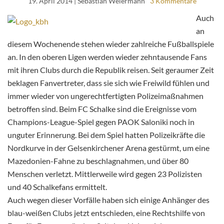
19. April 2014
| Sebastian Weiermann
3 Kommentare
Auch
an
diesem Wochenende stehen wieder zahlreiche Fußballspiele
an. In den oberen Ligen werden wieder zehntausende Fans
mit ihren Clubs durch die Republik reisen. Seit geraumer Zeit
beklagen Fanvertreter, dass sie sich wie Freiwild fühlen und
immer wieder von ungerechtfertigten Polizeimaßnahmen
betroffen sind. Beim FC Schalke sind die Ereignisse vom
Champions-League-Spiel gegen PAOK Saloniki noch in
unguter Erinnerung. Bei dem Spiel hatten Polizeikräfte die
Nordkurve in der Gelsenkirchener Arena gestürmt, um eine
Mazedonien-Fahne zu beschlagnahmen, und über 80
Menschen verletzt. Mittlerweile wird gegen 23 Polizisten
und 40 Schalkefans ermittelt.
Auch wegen dieser Vorfälle haben sich einige Anhänger des
blau-weißen Clubs jetzt entschieden, eine Rechtshilfe von