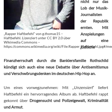
nicht nur das
Lob der Musik-
Journalisten
der Republik
ernten. Mit
„Rapper Haftbefehl“ von g.thomas15 –
Anspielungen
Haftbefehl. Lizenziert unter CC BY 2.0 über
auf eine
Wikimedia Commons –
https://commons.wikimedia.org/wiki/File:Rapper_Haftbefehl.jpg#/med
jüdische
Finanzherrschaft durch die Bankiersfamilie Rothschild
kündigt sich auch eine neue Debatte über Antisemitismus
und Verschwörungsdenken im deutschen Hip Hop an.
Um eines vorwegzunehmen: Mit „
Unzensiert
“ liefert
Haftbefehl ein hervorragendes Album ab. Haftbefehl rappt
gekonnt über
Drogensucht und Polizeigewalt, Kriminalität
und Armut
.