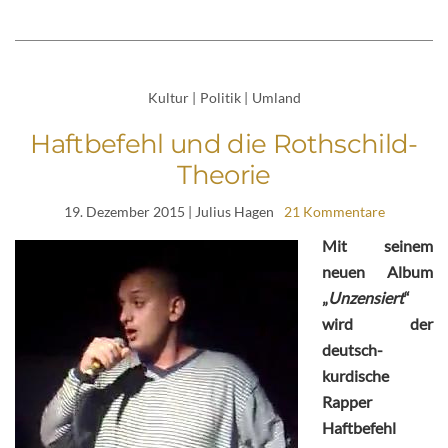
Kultur
|
Politik
|
Umland
Haftbefehl und die Rothschild-
Theorie
19. Dezember 2015
| Julius Hagen
21 Kommentare
Mit seinem
neuen Album
„
Unzensiert
“
wird der
deutsch-
kurdische
Rapper
Haftbefehl