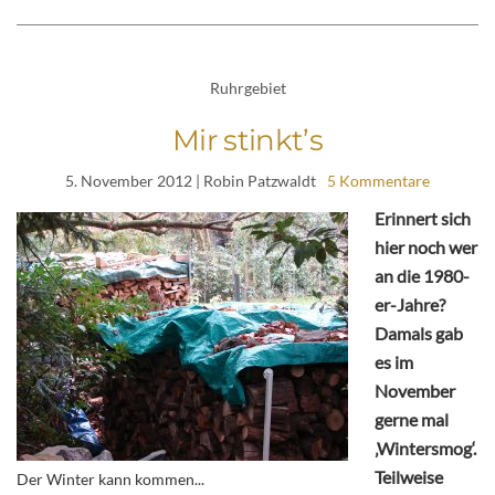
Ruhrgebiet
Mir stinkt’s
5. November 2012
| Robin Patzwaldt
5 Kommentare
Erinnert sich
hier noch wer
an die 1980-
er-Jahre?
Damals gab
es im
November
gerne mal
‚Wintersmog‘.
Teilweise
Der Winter kann kommen...