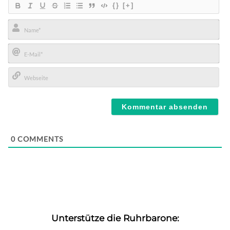
{}
[+]
Name*
E-
Mail*
Webseite
0
COMMENTS
Unterstütze die Ruhrbarone: