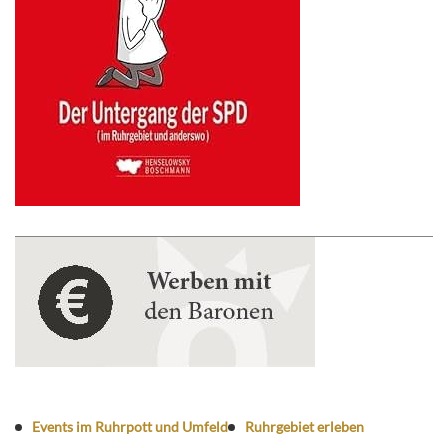
Events im Ruhrpott und Umfeld
Ruhrgebiet erleben