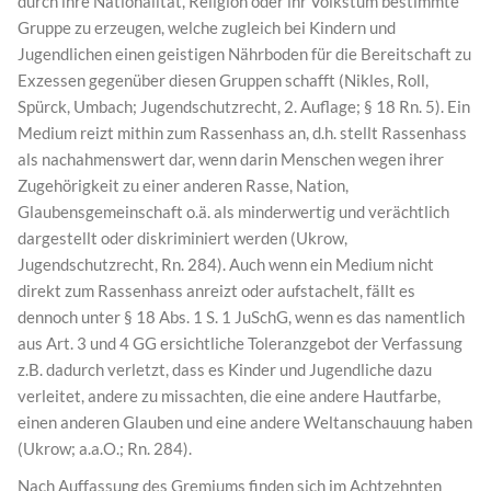
durch ihre Nationalität, Religion oder ihr Volkstum bestimmte
Gruppe zu erzeugen, welche zugleich bei Kindern und
Jugendlichen einen geistigen Nährboden für die Bereitschaft zu
Exzessen gegenüber diesen Gruppen schafft (Nikles, Roll,
Spürck, Umbach; Jugendschutzrecht, 2. Auflage; § 18 Rn. 5). Ein
Medium reizt mithin zum Rassenhass an, d.h. stellt Rassenhass
als nachahmenswert dar, wenn darin Menschen wegen ihrer
Zugehörigkeit zu einer anderen Rasse, Nation,
Glaubensgemeinschaft o.ä. als minderwertig und verächtlich
dargestellt oder diskriminiert werden (Ukrow,
Jugendschutzrecht, Rn. 284). Auch wenn ein Medium nicht
direkt zum Rassenhass anreizt oder aufstachelt, fällt es
dennoch unter § 18 Abs. 1 S. 1 JuSchG, wenn es das namentlich
aus Art. 3 und 4 GG ersichtliche Toleranzgebot der Verfassung
z.B. dadurch verletzt, dass es Kinder und Jugendliche dazu
verleitet, andere zu missachten, die eine andere Hautfarbe,
einen anderen Glauben und eine andere Weltanschauung haben
(Ukrow; a.a.O.; Rn. 284).
Nach Auffassung des Gremiums finden sich im Achtzehnten