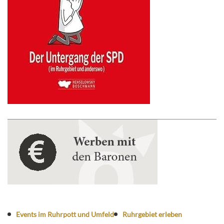
Events im Ruhrpott und Umfeld
Ruhrgebiet erleben