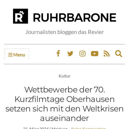
Journalisten bloggen das Revier
Menu
Ex
sea
fo
Kultur
Wettbewerbe der 70.
Kurzfilmtage Oberhausen
setzen sich mit den Weltkrisen
auseinander
21. März 2024
| Meldung
Keine Kommentare