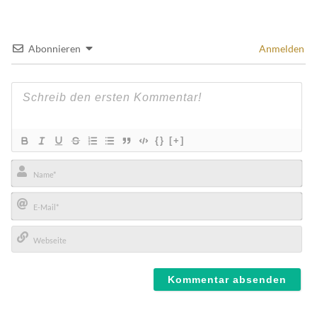
Abonnieren
Anmelden
{}
[+]
Name*
E-
Mail*
Webseite