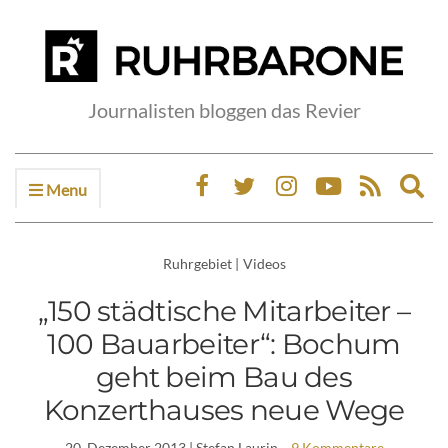
Journalisten bloggen das Revier
Menu
Ex
sea
fo
Ruhrgebiet
|
Videos
„150 städtische Mitarbeiter –
100 Bauarbeiter“: Bochum
geht beim Bau des
Konzerthauses neue Wege
20. Dezember 2013
| Stefan Laurin
9 Kommentare