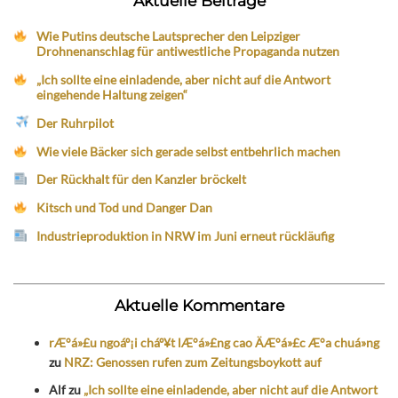
Aktuelle Beiträge
Wie Putins deutsche Lautsprecher den Leipziger
Drohnenanschlag für antiwestliche Propaganda nutzen
„Ich sollte eine einladende, aber nicht auf die Antwort
eingehende Haltung zeigen“
Der Ruhrpilot
Wie viele Bäcker sich gerade selbst entbehrlich machen
Der Rückhalt für den Kanzler bröckelt
Kitsch und Tod und Danger Dan
Industrieproduktion in NRW im Juni erneut rückläufig
Aktuelle Kommentare
rÆ°á»£u ngoáº¡i cháº¥t lÆ°á»£ng cao ÄÆ°á»£c Æ°a chuá»ng
zu
NRZ: Genossen rufen zum Zeitungsboykott auf
Alf
zu
„Ich sollte eine einladende, aber nicht auf die Antwort