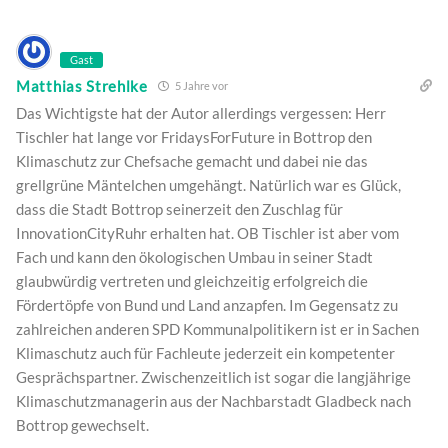
Gast
Matthias Strehlke
5 Jahre vor
Das Wichtigste hat der Autor allerdings vergessen: Herr
Tischler hat lange vor FridaysForFuture in Bottrop den
Klimaschutz zur Chefsache gemacht und dabei nie das
grellgrüne Mäntelchen umgehängt. Natürlich war es Glück,
dass die Stadt Bottrop seinerzeit den Zuschlag für
InnovationCityRuhr erhalten hat. OB Tischler ist aber vom
Fach und kann den ökologischen Umbau in seiner Stadt
glaubwürdig vertreten und gleichzeitig erfolgreich die
Fördertöpfe von Bund und Land anzapfen. Im Gegensatz zu
zahlreichen anderen SPD Kommunalpolitikern ist er in Sachen
Klimaschutz auch für Fachleute jederzeit ein kompetenter
Gesprächspartner. Zwischenzeitlich ist sogar die langjährige
Klimaschutzmanagerin aus der Nachbarstadt Gladbeck nach
Bottrop gewechselt.