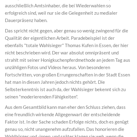
ausschließlich Amtsinhaber, die bei Wiederwahlen so
erfolgreich sind, weil nur sie die Gelegenheit zu medialer
Dauerpräsenz haben.
Das spricht nicht gegen, aber genau so wenig zwingend für die
Qualität der eigentlichen Arbeit. Paradebeispiel ist der
ebenfalls "totale Wahlsieger" Thomas Kufen in Essen, der hier
nicht beschrieben wird. Der war absolut omnipräsent und
strahlt mit seiner Honigkuchenpferdmethode an jedem Tag aus
unzähligen Fotos und Videos heraus. Von besonderen
Fortschritten, von großen Errungenschaften in der Stadt Essen
hat man in diesen Jahren jedoch nichts gehört. Die
Selbsterkenntnis ist auch da, der Wahlsieger bekennt sich zu
seinen "moderierenden Fähigkeiten".
Aus dem Gesamtbild kann man eher den Schluss ziehen, dass
eine freundlich wirkende Allgegenwart der entscheidende
Faktor ist. In der Sache schaden Erfolge nichts, doch es genügt
genau so, nicht unangenehm aufzufallen. Das honorieren die
Wahlbürger und -innen, und später klagen sie weh, wenn die