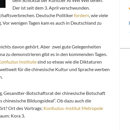
dem Schicksal der Künstler Ai Wei Wei sehen.
Der ist seit dem 3. April verschwunden.
haftsverbrechen. Deutsche Politiker
fordern
, wie viele
g. Vor wenigen Tagen kam es auch in Deutschland zu
 nichts davon gehört. Aber zwei gute Gelegenheiten
na zu demonstrieren gibt es in den kommenden Tagen.
onfuzius Institute
sind so etwas wie die Diktaturen
n weltweit für die chinesische Kultur und Sprache werben
n.
ng, Gesandter-Botschaftsrat der chinesische Botschaft
 chinesische Bildungsideal“. Ob dazu auch die
rt? Ort des Vortrags:
Konfuzius-Institut Metropole
aum: Kora 3.