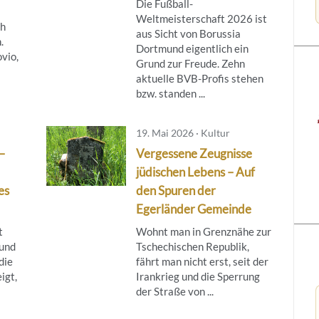
Die Fußball-
Weltmeisterschaft 2026 ist
ch
aus Sicht von Borussia
.
Dortmund eigentlich ein
vio,
Grund zur Freude. Zehn
aktuelle BVB-Profis stehen
bzw. standen ...
19. Mai 2026 · Kultur
–
Vergessene Zeugnisse
jüdischen Lebens – Auf
es
den Spuren der
Egerländer Gemeinde
t
Wohnt man in Grenznähe zur
 und
Tschechischen Republik,
die
fährt man nicht erst, seit der
igt,
Irankrieg und die Sperrung
der Straße von ...