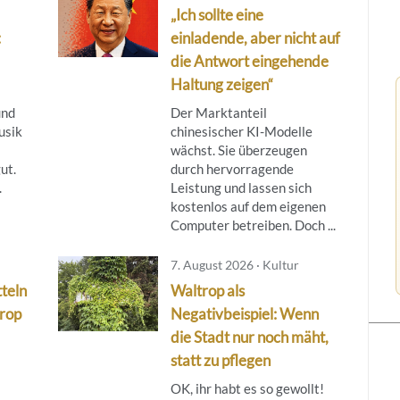
„Ich sollte eine
:
einladende, aber nicht auf
die Antwort eingehende
Haltung zeigen“
und
Der Marktanteil
usik
chinesischer KI-Modelle
wächst. Sie überzeugen
ut.
durch hervorragende
.
Leistung und lassen sich
kostenlos auf dem eigenen
Computer betreiben. Doch ...
7. August 2026 · Kultur
teln
Waltrop als
trop
Negativbeispiel: Wenn
die Stadt nur noch mäht,
statt zu pflegen
OK, ihr habt es so gewollt!