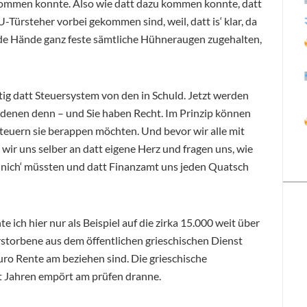
 kommen konnte. Also wie datt dazu kommen konnte, datt
EU-Türsteher vorbei gekommen sind, weil, datt is‘ klar, da
ide Hände ganz feste sämtliche Hühneraugen zugehalten,
ig datt Steuersystem von den in Schuld. Jetzt werden
n denen denn – und Sie haben Recht. Im Prinzip können
Steuern sie berappen möchten. Und bevor wir alle mit
 wir uns selber an datt eigene Herz und fragen uns, wie
r nich‘ müssten und datt Finanzamt uns jeden Quatsch
ich hier nur als Beispiel auf die zirka 15.000 weit über
rstorbene aus dem öffentlichen grieschischen Dienst
Euro Rente am beziehen sind. Die grieschische
eit Jahren empört am prüfen dranne.