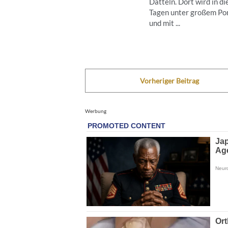
Datteln. Dort wird in d
Tagen unter großem P
und mit ...
Vorheriger Beitrag
Werbung