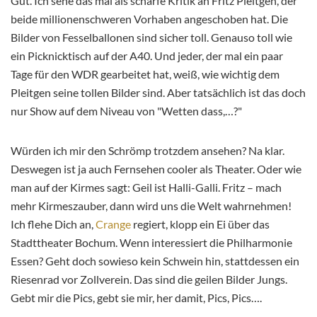
Gut. Ich sehe das mal als scharfe Kritik an Fritz Pleitgen, der
beide millionenschweren Vorhaben angeschoben hat. Die
Bilder von Fesselballonen sind sicher toll. Genauso toll wie
ein Picknicktisch auf der A40. Und jeder, der mal ein paar
Tage für den WDR gearbeitet hat, weiß, wie wichtig dem
Pleitgen seine tollen Bilder sind. Aber tatsächlich ist das doch
nur Show auf dem Niveau von "Wetten dass,…?"
Würden ich mir den Schrömp trotzdem ansehen? Na klar.
Deswegen ist ja auch Fernsehen cooler als Theater. Oder wie
man auf der Kirmes sagt: Geil ist Halli-Galli. Fritz – mach
mehr Kirmeszauber, dann wird uns die Welt wahrnehmen!
Ich flehe Dich an,
Crange
regiert, klopp ein Ei über das
Stadttheater Bochum. Wenn interessiert die Philharmonie
Essen? Geht doch sowieso kein Schwein hin, stattdessen ein
Riesenrad vor Zollverein. Das sind die geilen Bilder Jungs.
Gebt mir die Pics, gebt sie mir, her damit, Pics, Pics….