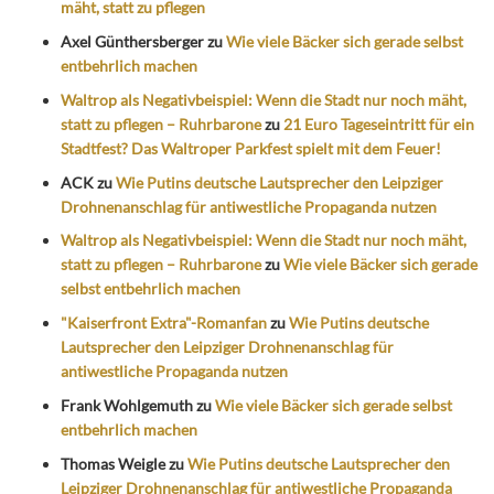
mäht, statt zu pflegen
Axel Günthersberger
zu
Wie viele Bäcker sich gerade selbst
entbehrlich machen
Waltrop als Negativbeispiel: Wenn die Stadt nur noch mäht,
statt zu pflegen – Ruhrbarone
zu
21 Euro Tageseintritt für ein
Stadtfest? Das Waltroper Parkfest spielt mit dem Feuer!
ACK
zu
Wie Putins deutsche Lautsprecher den Leipziger
Drohnenanschlag für antiwestliche Propaganda nutzen
Waltrop als Negativbeispiel: Wenn die Stadt nur noch mäht,
statt zu pflegen – Ruhrbarone
zu
Wie viele Bäcker sich gerade
selbst entbehrlich machen
"Kaiserfront Extra"-Romanfan
zu
Wie Putins deutsche
Lautsprecher den Leipziger Drohnenanschlag für
antiwestliche Propaganda nutzen
Frank Wohlgemuth
zu
Wie viele Bäcker sich gerade selbst
entbehrlich machen
Thomas Weigle
zu
Wie Putins deutsche Lautsprecher den
Leipziger Drohnenanschlag für antiwestliche Propaganda