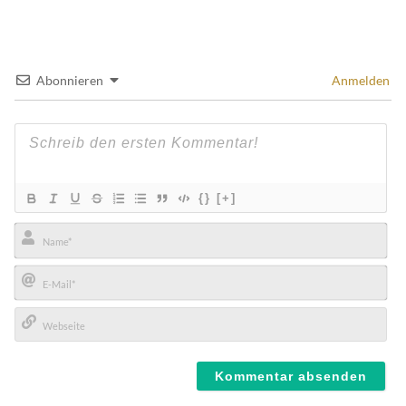
Abonnieren
Anmelden
{}
[+]
Name*
E-
Mail*
Webseite