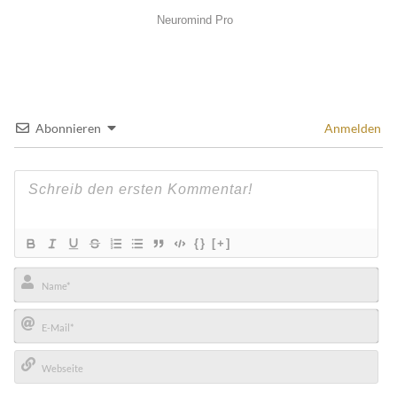
Abonnieren
Anmelden
{}
[+]
Name*
E-
Mail*
Webseite