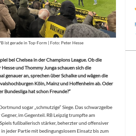
VB ist gerade in Top-Form | Foto: Peter Hesse
iel bei Chelsea in der Champions League. Ob die
ter Hesse und Thommy Junga schauen sich die
al genauer an, sprechen über Schalke und wägen die
nevalshochburgen Köln, Mainz und Hoffenheim ab. Oder
der Bundesliga hat schon Freunde?“
a Dortmund sogar „schmutzige“ Siege. Das schwarzgelbe
r Gegner, im Gegenteil. RB Leipzig trumpfte am
Spiels fußballerisch stärker, beherzter und offensiver
t in jeder Partie mit bedingungslosem Einsatz bis zum