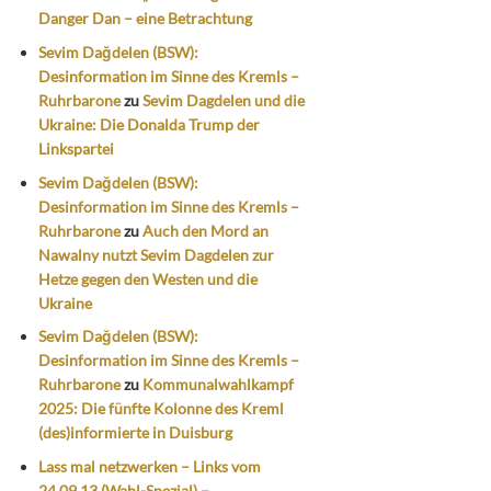
Danger Dan – eine Betrachtung
Sevim Dağdelen (BSW):
Desinformation im Sinne des Kremls –
Ruhrbarone
zu
Sevim Dagdelen und die
Ukraine: Die Donalda Trump der
Linkspartei
Sevim Dağdelen (BSW):
Desinformation im Sinne des Kremls –
Ruhrbarone
zu
Auch den Mord an
Nawalny nutzt Sevim Dagdelen zur
Hetze gegen den Westen und die
Ukraine
Sevim Dağdelen (BSW):
Desinformation im Sinne des Kremls –
Ruhrbarone
zu
Kommunalwahlkampf
2025: Die fünfte Kolonne des Kreml
(des)informierte in Duisburg
Lass mal netzwerken – Links vom
24.09.13 (Wahl-Spezial) –