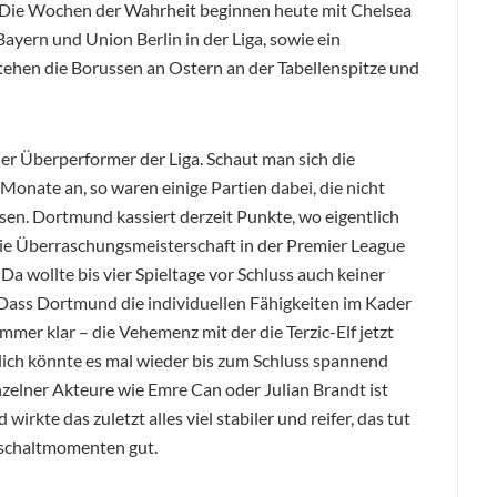
. Die Wochen der Wahrheit beginnen heute mit Chelsea
ayern und Union Berlin in der Liga, sowie ein
tehen die Borussen an Ostern an der Tabellenspitze und
 der Überperformer der Liga. Schaut man sich die
nate an, so waren einige Partien dabei, die nicht
sen. Dortmund kassiert derzeit Punkte, wo eigentlich
 die Überraschungsmeisterschaft in der Premier League
Da wollte bis vier Spieltage vor Schluss auch keiner
ass Dortmund die individuellen Fähigkeiten im Kader
mmer klar – die Vehemenz mit der die Terzic-Elf jetzt
ndlich könnte es mal wieder bis zum Schluss spannend
zelner Akteure wie Emre Can oder Julian Brandt ist
irkte das zuletzt alles viel stabiler und reifer, das tut
schaltmomenten gut.