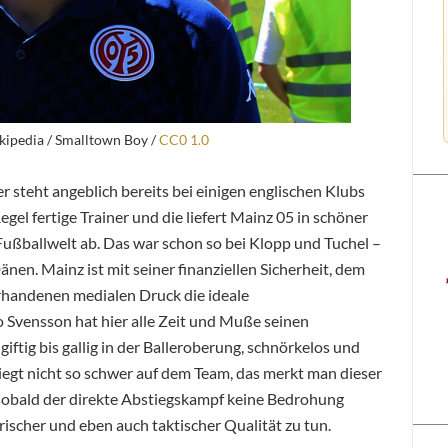
kipedia / Smalltown Boy /
CC0 1.0
 steht angeblich bereits bei einigen englischen Klubs
Regel fertige Trainer und die liefert Mainz 05 in schöner
Fußballwelt ab. Das war schon so bei Klopp und Tuchel –
änen. Mainz ist mit seiner finanziellen Sicherheit, dem
rhandenen medialen Druck die ideale
o Svensson hat hier alle Zeit und Muße seinen
iftig bis gallig in der Balleroberung, schnörkelos und
liegt nicht so schwer auf dem Team, das merkt man dieser
sobald der direkte Abstiegskampf keine Bedrohung
rischer und eben auch taktischer Qualität zu tun.