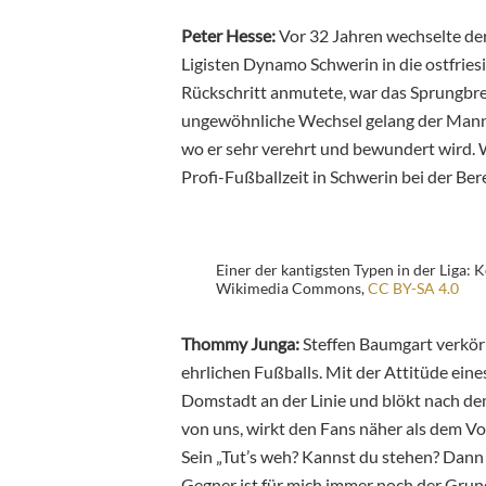
Peter Hesse:
Vor 32 Jahren wechselte de
Ligisten Dynamo Schwerin in die ostfriesi
Rückschritt anmutete, war das Sprungbret
ungewöhnliche Wechsel gelang der Mann 
wo er sehr verehrt und bewundert wird. 
Profi-Fußballzeit in Schwerin bei der Bere
Einer der kantigsten Typen in der Liga: 
Wikimedia Commons,
CC BY-SA 4.0
Thommy Junga:
Steffen Baumgart verkörp
ehrlichen Fußballs. Mit der Attitüde eine
Domstadt an der Linie und blökt nach dem
von uns, wirkt den Fans näher als dem Vor
Sein „Tut’s weh? Kannst du stehen? Dann
Gegner ist für mich immer noch der Gru