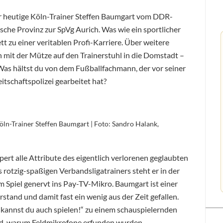
r heutige Köln-Trainer Steffen Baumgart vom DDR-
sche Provinz zur SpVg Aurich. Was wie ein sportlicher
t zu einer veritablen Profi-Karriere. Über weitere
mit der Mütze auf den Trainerstuhl in die Domstadt –
Was hältst du von dem Fußballfachmann, der vor seiner
itschaftspolizei gearbeitet hat?
Köln-Trainer Steffen Baumgart | Foto: Sandro Halank,
ert alle Attribute des eigentlich verlorenen geglaubten
s rotzig-spaßigen Verbandsligatrainers steht er in der
 Spiel genervt ins Pay-TV-Mikro. Baumgart ist einer
stand und damit fast ein wenig aus der Zeit gefallen.
 kannst du auch spielen!“ zu einem schauspielernden
nd, warum Feldmikrofone erfunden wurden.