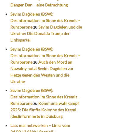
Danger Dan – eine Betrachtung
Sevim Dağdelen (BSW):
Desinformation im Sinne des Kremls –
Ruhrbarone
zu
Sevim Dagdelen und die
Ukraine: Die Donalda Trump der
Linkspartei
Sevim Dağdelen (BSW):
Desinformation im Sinne des Kremls –
Ruhrbarone
zu
Auch den Mord an
Nawalny nutzt Sevim Dagdelen zur
Hetze gegen den Westen und die
Ukraine
Sevim Dağdelen (BSW):
Desinformation im Sinne des Kremls –
Ruhrbarone
zu
Kommunalwahlkampf
2025: Die fünfte Kolonne des Kreml
(des)informierte in Duisburg
Lass mal netzwerken – Links vom
24.09.13 (Wahl-Spezial) –