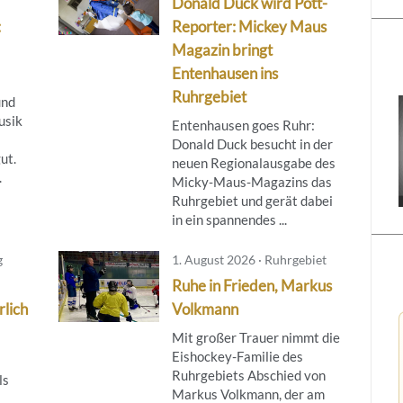
Donald Duck wird Pott-
:
Reporter: Mickey Maus
Magazin bringt
Entenhausen ins
Ruhrgebiet
und
usik
Entenhausen goes Ruhr:
Donald Duck besucht in der
ut.
neuen Regionalausgabe des
.
Micky‑Maus‑Magazins das
Ruhrgebiet und gerät dabei
in ein spannendes ...
g
1. August 2026 · Ruhrgebiet
Ruhe in Frieden, Markus
rlich
Volkmann
Mit großer Trauer nimmt die
Eishockey-Familie des
Ruhrgebiets Abschied von
ls
Markus Volkmann, der am