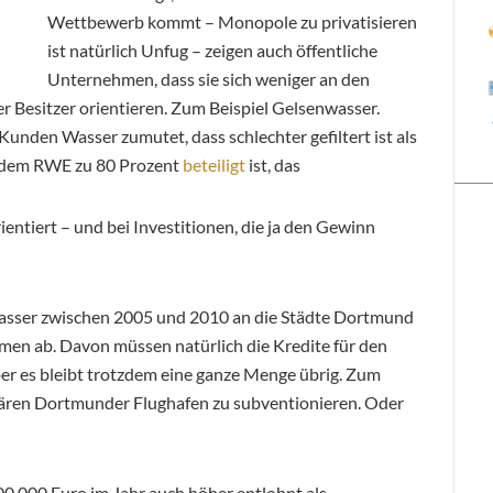
Wettbewerb kommt – Monopole zu privatisieren
ist natürlich Unfug – zeigen auch öffentliche
Unternehmen, dass sie sich weniger an den
er Besitzer orientieren. Zum Beispiel Gelsenwasser.
unden Wasser zumutet, dass schlechter gefiltert ist als
 dem RWE zu 80 Prozent
beteiligt
ist, das
ntiert – und bei Investitionen, die ja den Gewinn
asser zwischen 2005 und 2010 an die Städte Dortmund
n ab. Davon müssen natürlich die Kredite für den
er es bleibt trotzdem eine ganze Menge übrig. Zum
tären Dortmunder Flughafen zu subventionieren. Oder
0.000 Euro im Jahr auch höher entlohnt als