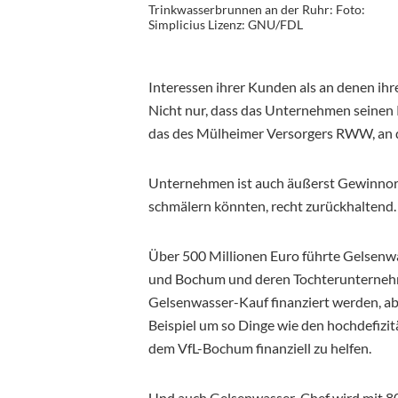
Trinkwasserbrunnen an der Ruhr: Foto:
Simplicius Lizenz: GNU/FDL
Interessen ihrer Kunden als an denen ihr
Nicht nur, dass das Unternehmen seinen K
das des Mülheimer Versorgers RWW, an
Unternehmen ist auch äußerst Gewinnorie
schmälern könnten, recht zurückhaltend.
Über 500 Millionen Euro führte Gelsenw
und Bochum und deren Tochterunternehme
Gelsenwasser-Kauf finanziert werden, ab
Beispiel um so Dinge wie den hochdefizi
dem VfL-Bochum finanziell zu helfen.
Und auch Gelsenwasser-Chef wird mit 80