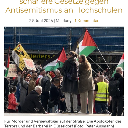
schärfere Gesetze gegen
Antisemitismus an Hochschulen
29. Juni 2026
| Meldung
1 Kommentar
Für Mörder und Vergewaltiger auf der Straße: Die Apologoten des
Terrors und der Barbarei in Düsseldorf (Foto: Peter Ansmann)