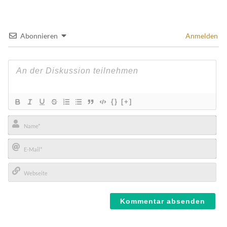
Abonnieren
Anmelden
{}
[+]
Name*
E-
Mail*
Webseite