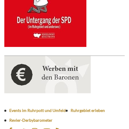
Events im Ruhrpott und Umfeld
Ruhrgebiet erleben
Revier-Derbybarometer