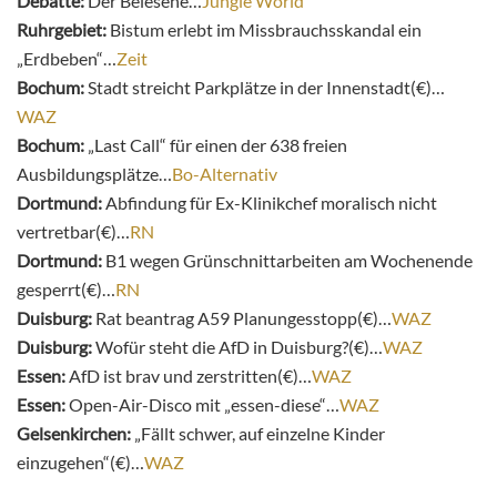
Debatte:
Der Belesene…
Jungle World
Ruhrgebiet:
Bistum erlebt im Missbrauchsskandal ein
„Erdbeben“…
Zeit
Bochum:
Stadt streicht Parkplätze in der Innenstadt(€)…
WAZ
Bochum:
„Last Call“ für einen der 638 freien
Ausbildungsplätze…
Bo-Alternativ
Dortmund:
Abfindung für Ex-Klinikchef moralisch nicht
vertretbar(€)…
RN
Dortmund:
B1 wegen Grünschnittarbeiten am Wochenende
gesperrt(€)…
RN
Duisburg:
Rat beantrag A59 Planungesstopp(€)…
WAZ
Duisburg:
Wofür steht die AfD in Duisburg?(€)…
WAZ
Essen:
AfD ist brav und zerstritten(€)…
WAZ
Essen:
Open-Air-Disco mit „essen-diese“…
WAZ
Gelsenkirchen:
„Fällt schwer, auf einzelne Kinder
einzugehen“(€)…
WAZ