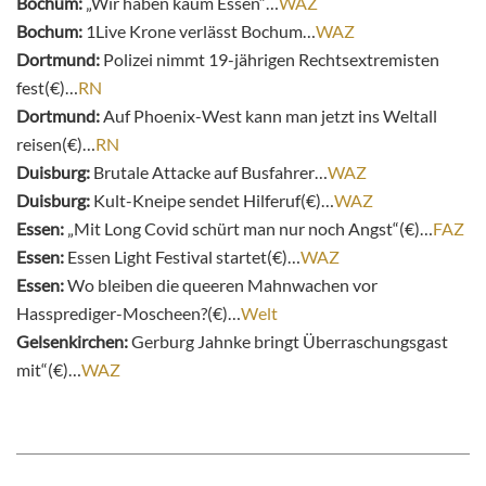
Bochum:
„Wir haben kaum Essen“…
WAZ
Bochum:
1Live Krone verlässt Bochum…
WAZ
Dortmund:
Polizei nimmt 19-jährigen Rechtsextremisten
fest(€)…
RN
Dortmund:
Auf Phoenix-West kann man jetzt ins Weltall
reisen(€)…
RN
Duisburg:
Brutale Attacke auf Busfahrer…
WAZ
Duisburg:
Kult-Kneipe sendet Hilferuf(€)…
WAZ
Essen:
„Mit Long Covid schürt man nur noch Angst“(€)…
FAZ
Essen:
Essen Light Festival startet(€)…
WAZ
Essen:
Wo bleiben die queeren Mahnwachen vor
Hassprediger-Moscheen?(€)…
Welt
Gelsenkirchen:
Gerburg Jahnke bringt Überraschungsgast
mit“(€)…
WAZ