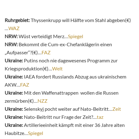
Ruhrgebiet:
Thyssenkrupp will Hälfte vom Stahl abgeben(€)
…
WAZ
NRW:
Wüst verteidigt Merz…
Spiegel
NRW:
Bekommt die Cum-ex-Chefanklägerin einen
„Aufpasser“?(€)…
FAZ
Ukraine:
Putins noch nie dagewesenes Programm zur
Kriegsproduktion(€)…
Welt
Ukraine:
IAEA fordert Russlands Abzug aus ukrainischem
AKW…
FAZ
Ukraine:
Mit den Waffenattrappen wollen die Russen
zermürben(€)…
NZZ
Ukraine:
Selenskyj pocht weiter auf Nato-Beitritt…
Zeit
Ukraine:
Nato-Beitritt nur Frage der Zeit?…
taz
Ukraine:
Artillerieeinheit kämpft mit einer 36 Jahre alten
Haubitze…
Spiegel