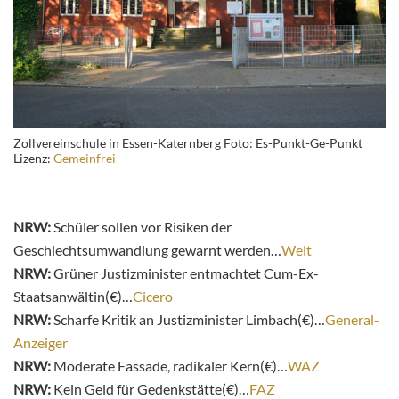
Zollvereinschule in Essen-Katernberg Foto: Es-Punkt-Ge-Punkt
Lizenz:
Gemeinfrei
NRW:
Schüler sollen vor Risiken der
Geschlechtsumwandlung gewarnt werden…
Welt
NRW:
Grüner Justizminister entmachtet Cum-Ex-
Staatsanwältin(€)…
Cicero
NRW:
Scharfe Kritik an Justizminister Limbach(€)…
General-
Anzeiger
NRW:
Moderate Fassade, radikaler Kern(€)…
WAZ
NRW:
Kein Geld für Gedenkstätte(€)…
FAZ