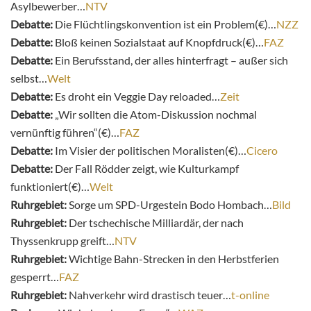
Asylbewerber…
NTV
Debatte:
Die Flüchtlingskonvention ist ein Problem(€)…
NZZ
Debatte:
Bloß keinen Sozialstaat auf Knopfdruck(€)…
FAZ
Debatte:
Ein Berufsstand, der alles hinterfragt – außer sich
selbst…
Welt
Debatte:
Es droht ein Veggie Day reloaded…
Zeit
Debatte:
„Wir sollten die Atom-Diskussion nochmal
vernünftig führen“(€)…
FAZ
Debatte:
Im Visier der politischen Moralisten(€)…
Cicero
Debatte:
Der Fall Rödder zeigt, wie Kulturkampf
funktioniert(€)…
Welt
Ruhrgebiet:
Sorge um SPD-Urgestein Bodo Hombach…
Bild
Ruhrgebiet:
Der tschechische Milliardär, der nach
Thyssenkrupp greift…
NTV
Ruhrgebiet:
Wichtige Bahn-Strecken in den Herbstferien
gesperrt…
FAZ
Ruhrgebiet:
Nahverkehr wird drastisch teuer…
t-online