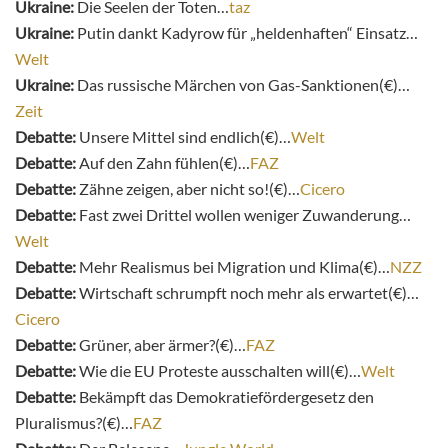
Ukraine:
Die Seelen der Toten…
taz
Ukraine:
Putin dankt Kadyrow für „heldenhaften“ Einsatz…
Welt
Ukraine:
Das russische Märchen von Gas-Sanktionen(€)…
Zeit
Debatte:
Unsere Mittel sind endlich(€)…
Welt
Debatte:
Auf den Zahn fühlen(€)…
FAZ
Debatte:
Zähne zeigen, aber nicht so!(€)…
Cicero
Debatte:
Fast zwei Drittel wollen weniger Zuwanderung…
Welt
Debatte:
Mehr Realismus bei Migration und Klima(€)…
NZZ
Debatte:
Wirtschaft schrumpft noch mehr als erwartet(€)…
Cicero
Debatte:
Grüner, aber ärmer?(€)…
FAZ
Debatte:
Wie die EU Proteste ausschalten will(€)…
Welt
Debatte:
Bekämpft das Demokratiefördergesetz den
Pluralismus?(€)…
FAZ