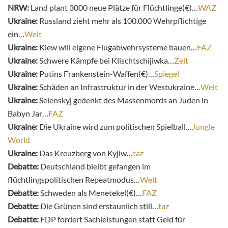
NRW:
Land plant 3000 neue Plätze für Flüchtlinge(€)…
WAZ
Ukraine:
Russland zieht mehr als 100.000 Wehrpflichtige
ein…
Welt
Ukraine:
Kiew will eigene Flugabwehrsysteme bauen…
FAZ
Ukraine:
Schwere Kämpfe bei Klischtschijiwka…
Zeit
Ukraine:
Putins Frankenstein-Waffen(€)…
Spiegel
Ukraine:
Schäden an Infrastruktur in der Westukraine…
Welt
Ukraine:
Selenskyj gedenkt des Massenmords an Juden in
Babyn Jar…
FAZ
Ukraine:
Die Ukraine wird zum politischen Spielball…
Jungle
World
Ukraine:
Das Kreuzberg von Kyjiw…
taz
Debatte:
Deutschland bleibt gefangen im
flüchtlingspolitischen Repeatmodus…
Welt
Debatte:
Schweden als Menetekel(€)…
FAZ
Debatte:
Die Grünen sind erstaunlich still…
taz
Debatte:
FDP fordert Sachleistungen statt Geld für