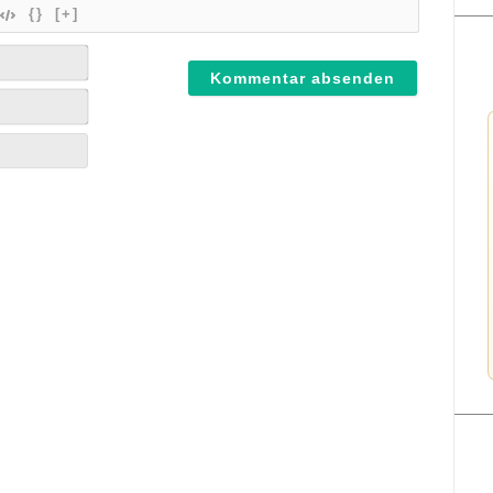
{}
[+]