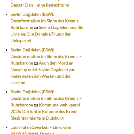
Danger Dan – eine Betrachtung
Sevim Dağdelen (BSW):
Desinformation im Sinne des Kremls –
Ruhrbarone
zu
Sevim Dagdelen und die
Ukraine: Die Donalda Trump der
Linkspartei
Sevim Dağdelen (BSW):
Desinformation im Sinne des Kremls –
Ruhrbarone
zu
Auch den Mord an
Nawalny nutzt Sevim Dagdelen zur
Hetze gegen den Westen und die
Ukraine
Sevim Dağdelen (BSW):
Desinformation im Sinne des Kremls –
Ruhrbarone
zu
Kommunalwahlkampf
2025: Die fünfte Kolonne des Kreml
(des)informierte in Duisburg
Lass mal netzwerken – Links vom
24.09.13 (Wahl-Spezial) –