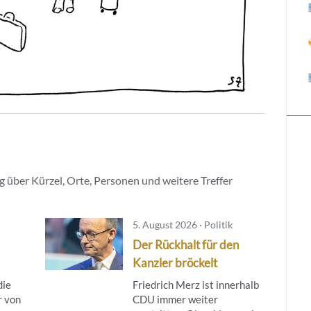
Them
zu
beoba
Einlo
 über Kürzel, Orte, Personen und weitere Treffer
5. August 2026 · Politik
Der Rückhalt für den
Kanzler bröckelt
die
Friedrich Merz ist innerhalb
r von
CDU immer weiter