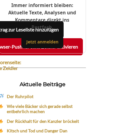
Immer informiert bleiben:
Aktuelle Texte, Analysen und
Kommentare direkt ins
Postfach.
trag zur Leseliste hinzufügen
Jetzt anmelden
wser-Push für Silke Zeidler aktivieren
orenseite:
ke Zeidler
Aktuelle Beiträge
Der Ruhrpilot
en
Wie viele Bäcker sich gerade selbst
el
entbehrlich machen
achten
Der Rückhalt für den Kanzler bröckelt
ggen,
Kitsch und Tod und Danger Dan