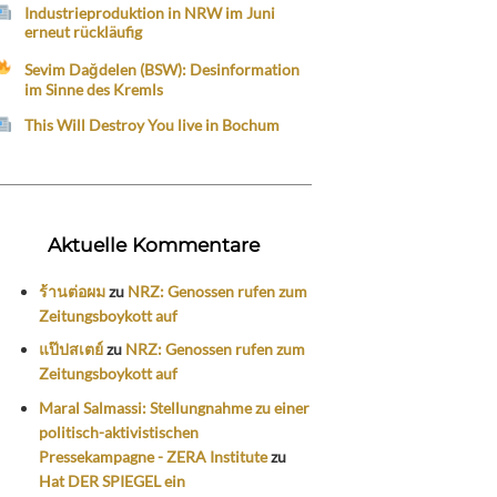
en
Industrieproduktion in NRW im Juni
erneut rückläufig
chten.
Sevim Dağdelen (BSW): Desinformation
im Sinne des Kremls
ggen
This Will Destroy You live in Bochum
Aktuelle Kommentare
ร้านต่อผม
zu
NRZ: Genossen rufen zum
Zeitungsboykott auf
แป๊ปสเตย์
zu
NRZ: Genossen rufen zum
Zeitungsboykott auf
Maral Salmassi: Stellungnahme zu einer
politisch-aktivistischen
Pressekampagne - ZERA Institute
zu
Hat DER SPIEGEL ein