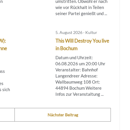
in
umstritten. Obwohl er nach
wie vor Rückhalt in Teilen
seiner Partei genießt und ...
5. August 2026 · Kultur
W):
This Will Destroy You live
inne
in Bochum
Datum und Uhrzeit:
06.08.2026 um 20:00 Uhr
Veranstalter: Bahnhof
uss
Langendreer Adresse:
Wallbaumweg 108 Ort:
es
44894 Bochum Weitere
s sich
Infos zur Veranstaltung ...
Nächster Beitrag