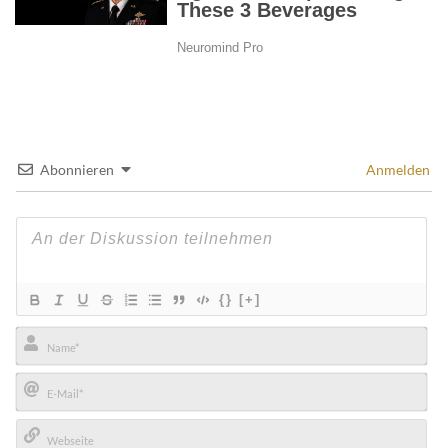
Abonnieren
Anmelden
{}
[+]
Name*
E-
Mail*